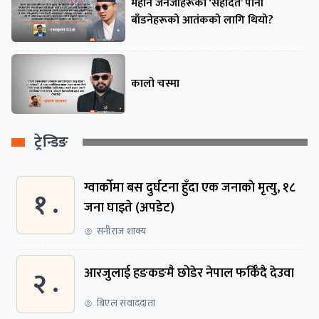
महान जेनजीहरूको ‘सहादत’ पानी
बाँडनेहरूको आतंकको लागि थियो?
कालो चस्मा
ट्रेन्डिङ
ग्वार्काेमा बस दुर्घटना हुँदा एक जनाकाे मृत्यु, १८
१ .
जना घाइते (अपडेट)
सनीराज शाक्य
२ .
आरजुलाई हङकङमै छोडेर नेपाल फर्किँदै देउवा
बिएल संवाददाता