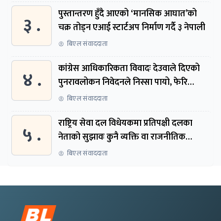
पुस्तान्तरण हुँदै आएको ‘मानसिक आघात’को
३ .
चक्र तोड्न एआई स्टार्टअप निर्माण गर्दै ३ नेपाली
बिएल संवाददाता
कांग्रेस आधिकारिकता विवादः देउवाले दिएको
४ .
पुनरावलोकन निवेदनले निस्सा पायो, फेरि
सुरुदेखि सुनुवाइ हुने
बिएल संवाददाता
राष्ट्रिय सेवा दल विधेयकमा प्रतिपक्षी दलका
५ .
नेताको सुझावः कुनै व्यक्ति वा राजनीतिक
नेतृत्वबाट निर्देशित हुने संस्था नबनोस्
बिएल संवाददाता