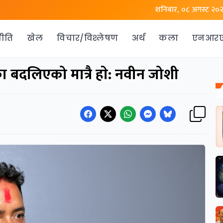
शनिबार, ०८ अगस्ट २०
ीति
खेल
विचार/विश्लेषण
अर्थ
कला
एनआर
 बदलिएको मात्रै हाे: नवीन जोशी