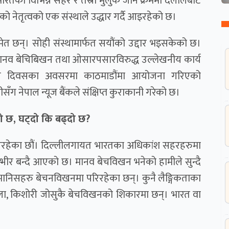
भारतका विभिन्न सहर र तेस्रो मुलुक जाने क्रममा दलालबाट
नेतृत्वको एक संस्थाले उद्धार गर्दै आइरहेको छ।
मेत छन्। सोही संस्थामार्फत सयौंको उद्दार भइसकेको छ।
 मानव बेचिबिखन तथा ओसारपसारविरुद्ध उल्लेखनीय कार्य
्ट्रिय दिवसका अवसरमा काठमाडौंमा आयोजना गरिएको
सँग नेपाल न्यूज बैंकले संक्षिप्त कुराकानी गरेको छ।
 छ, घट्दो कि बढ्दो छ?
रिरहेका छौं। दिल्लीलगायत भारतका अधिकांश सहरहरुमा
्भीर बन्दै आएको छ। मानव बेचविखन भनेको हामीले सुन्दै
मानिसहरु बेचनविखनमा परिरहेका छन्। कुनै लैङ्गिकताका
ा, किशोरी जोसुकै बेचविखनको शिकारमा छन्। भारत वा