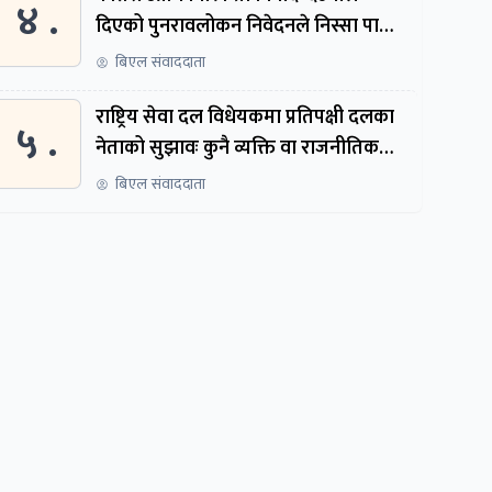
४ .
दिएको पुनरावलोकन निवेदनले निस्सा पायो,
फेरि सुरुदेखि सुनुवाइ हुने
बिएल संवाददाता
राष्ट्रिय सेवा दल विधेयकमा प्रतिपक्षी दलका
५ .
नेताको सुझावः कुनै व्यक्ति वा राजनीतिक
नेतृत्वबाट निर्देशित हुने संस्था नबनोस्
बिएल संवाददाता