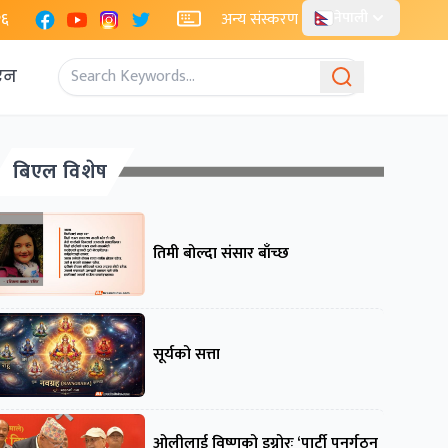
Facebook
YouTube
Instagram
X
२६
अन्य संस्करण
नेपाली
एन
बिएल विशेष
तिमी बोल्दा संसार बाँच्छ
सूर्यको सत्ता
ओलीलाई विष्णुको इग्नोरः ‘पार्टी पुनर्गठन