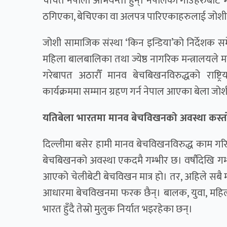
चर्चित नेपाली अभियन्ता हुन्। नेपालका गाउँहरुबाट 
ठगिएका, बेचिएका वा अलपत्र पारिएकाहरुलाई जोशीको 
जोशी सामाजिक संस्था ‘किन इन्डिया’को निर्देशक स
महिला बालबालिका तथा ज्येष्ठ नागरिक मन्त्रालयले
गरेबापत अठारौँ मानव बेचबिखनविरुद्धको राष
कार्यक्रममा सम्मान ग्रहण गर्न नेपाल आएका बेला जोशी
यतिबेला भारतमा मानव बेचविखनको अवस्था कस्तो
दिल्लीमा बसेर हामी मानव बेचविखनविरुद्ध काम ग
बेचबिखनको अवस्था एकदमै गम्भीर छ। वर्षौंदेखि गम
आएको चेलीबेटी बेचविखन मात्र हो। तर, अहिले सबै 
आधारमा बेचविखनमा फरक छैन्। बालक, युवा, महिल
भारत हुँदै तेस्रो मुलुक निर्यात भइरहेका छन्।