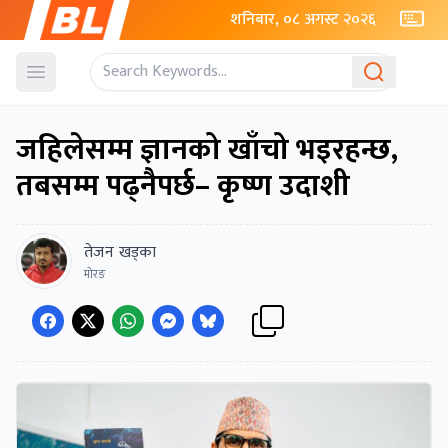
शनिबार, ०८ अगस्ट २०२६
Open menu
जहिलेसम्म ज्ञानको खाँचो भइरहन्छ,
तबसम्म पढ्नैपर्छ– कृष्ण उदाशी
तेजन खड्का
माेरङ