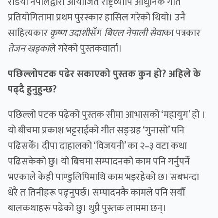
रेडियो नेपालद्वारा आयोजित राष्ट्रव्यापि आधुनिक गीत
प्रतियोगितामा प्रथम पुरस्कार हासिल गरेको थियो। उनै
साहित्यकार
कृष्ण उदाशी
सँग
बिएल नेपाली सेवा
का पत्रकार
तेजन खड्का
ले गरेको पुस्तकवार्ता।
पछिल्लोपटक पढेर सकाएको पुस्तक कुन हो? अहिले के
पढ्दै हुनुहुन्छ?
पछिल्लो पटक पढेको पुस्तक सीमा आभासको ‘महायुग’ हो ।
यो बीचमा प्रकाश भट्टराईको गीत सङ्ग्रह ‘गुनासो’ पनि
पढिसकेँ। दीपा दाहालको ‘विजयनी’ का २–३ वटा कथा
पढिसकेको छु। यो बिचमा सम्पादनको काम पनि गर्नुपर्ने
भएकाले केही पाण्डुलिपिमाथि काम भइरहेको छ। सबभन्दा
धेरै त तिनीहरू पढ्नुपर्छ। सम्पादनकै कामले पनि सयौँ
बालकथाहरू पढेको छु। थुप्रै पुस्तक लाममा छन्।