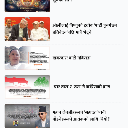
सूर्यको सत्ता
ओलीलाई विष्णुको इग्नोरः ‘पार्टी पुनर्गठन
प्रतिवेदन’पछि मात्रै भेट्ने
खबरदार! बाटो नबिराऊ
‘चार तारा’ र ‘रुख’ नै कांग्रेसको ब्रान्ड
महान जेनजीहरूको ‘सहादत’ पानी
बाँडनेहरूको आतंकको लागि थियो?