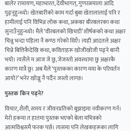
बालेर रामायण, महाभारत, देवीभागत्, गुणरत्नमाला आदि
पुढ्नुहुन्थ्यो। खेतबारीको काम गर्दा बुबा खेतालालाई पनि र
हामीलाई पनि विभिन्न लोक कथा, अकबर बीरबलरका कथा
सुनाउँनुहुन्थ्यो। मैले ‘वीरबलको खिचडी’ शीर्षकको कथा अक्षर
चिन्नु भन्दा पहिला नै कण्ठ गरेको थिएँ। त्यही आदतले अक्षर
चिन्ने बित्तिकैदेखि कथा, कविताहरू खोजीखोजी पढ्ने बानी
भयो। त्यसैले म आज जे छु, जेजस्तो अवस्थामा छु अक्षरकै
कारण मात्रै छु। अब मैले ‘पुस्तकका कारण ममा के परिवर्तन
आयो?’ भनेर खोज्नु नै पर्दैन जस्तो लाग्छ।
पुस्तक किन पढ्ने?
विचार, शैली, समय र जीवनप्रतिको बुझाइमा नवीकरण गर्न।
मेरो हकमा त हातमा पुस्तक भएको बेला मभित्रको
आत्मविश्वसमै फरक पर्छ। त्यसमा पनि लेखकहरूका लागि