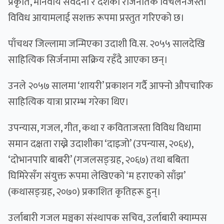
प्रकृति, मानवीय संवेदना र देशको राजनैतिक विचलनजस्ता
विविध आयामलाई सशक्त रूपमा प्रस्तुत गरिएको छ।
पाँचथर जिल्लामा जन्मिएका उदाशी वि.स. २०५५ सालदेखि
साहित्यिक सिर्जनामा सक्रिय रहँदै आएका छन्।
उनले २०५७ सालमा ‘शायरी’ प्रकाशन गर्दै आफ्नो औपचारिक
साहित्यिक यात्रा प्रारम्भ गरेका थिए।
उपन्यास, गजल, गीत, कथा र कविताजस्ता विविध विधामा
समान दक्षता राख्ने उदाशीका ‘दाइजो’ (उपन्यास, २०६४),
‘दोभानपारि बाबरी’ (गजलसङ्ग्रह, २०६७) तथा बबिता
घिमिरेसँग संयुक्त रूपमा लेखिएको ‘म हराएको साँझ’
(कथासङ्ग्रह, २०७०) प्रकाशित कृतिहरू हुन्।
उर्लाबारी गजल मञ्चका संस्थापक सचिव, उर्लाबारी क्याम्पस