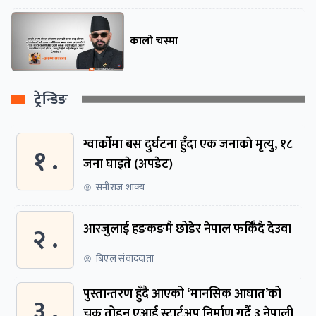
कालो चस्मा
ट्रेन्डिङ
ग्वार्काेमा बस दुर्घटना हुँदा एक जनाकाे मृत्यु, १८
१ .
जना घाइते (अपडेट)
सनीराज शाक्य
२ .
आरजुलाई हङकङमै छोडेर नेपाल फर्किँदै देउवा
बिएल संवाददाता
पुस्तान्तरण हुँदै आएको ‘मानसिक आघात’को
३ .
चक्र तोड्न एआई स्टार्टअप निर्माण गर्दै ३ नेपाली