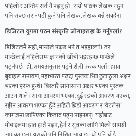
पहिलो र अन्तिम सर्त नै पढ्नु हो। राम्रो पाठक लेखक नहुन
पनि सक्छ तर नपढी कुनै पनि लेखक, लेखक बन्नै सक्दैन।
डिजिटल युगमा पठन संस्कृति जोगाइराख्न के गर्नुपर्ला?
डिजिटलमै सही, मान्छेले पढ्छ भने त भइहाल्यो। तर
मान्छेलाई जहिलेसम्म ज्ञानको खाँचो भइरहन्छ मान्छेले
पढ्नैपर्छ। हो, समयअनुसार पढ्ने शैली फरक पर्ला। हाम्रा
बुबाहरू रामायण, महाभारत पढ्दा पुस्तक भित्र ठुलाठुला अक्षर
भएका हरफ हुन्थे। बिस्तारै सानासाना अक्षर भएका पुस्तक
आउन थाले। साधा आवरण भएका, दुई रङको आवरण भएका,
रङ्गीन आवरण भएका हुँदै अहिले थ्रिडी आवरण र ‘वेटलेस’
कागजमा छापिएका किताब पढ्न पाइन्छन्। यहाँबाट
मोबाइलमा हात हातै पढ्न, हेर्न र सुन्नका लागि मिल्ने सामग्री
आएका छन्। यसको पनि निश्चित आयु छ। यो पनि चाँडै