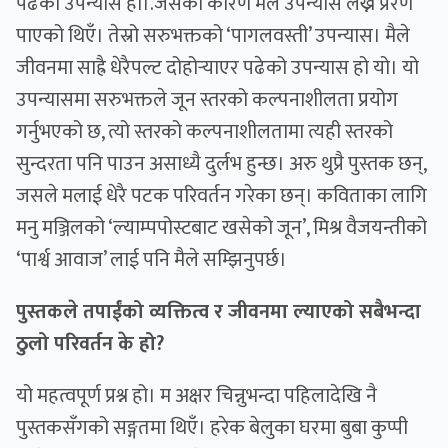
पढेको उपन्यास हो।.जसको कारण मैले उपन्यास लेख्ने प्रेरण
पाएको थिएँ। तेस्रो सरुभक्तको ‘पागलवस्ती’ उपन्यास। मैले
जीवनमा साह्रै धेरैपल्ट दोहोर्‍याएर पढेको उपन्यास हो यो। यो
उपन्यासमा सरुभक्तले जून स्तरको कल्पनाशीलता प्रयोग
गर्नुभएको छ, त्यो स्तरको कल्पनाशीलतामा त्यही स्तरको
सुन्दरता पनि पाउन असाध्यै दुर्लभ हुन्छ। अरु थुप्रै पुस्तक छन्,
जसले मलाई धेरै पटक परिवर्तन गरेका छन्। कविताका लागि
मनु मञ्जिलको ‘ल्याम्पपोस्टबाट खसेको जून’, मिश्र वैजयन्तीको
‘पार्श्व आवाज’ लाई पनि मैले सम्झिनुपर्छ।
पुस्तकले तपाईंको व्यक्तित्व र जीवनमा ल्याएको सबैभन्दा
ठुलो परिवर्तन के हो?
यो महत्वपूर्ण प्रश्न हो। म अक्षर चिन्नुभन्दा पहिलादेखि नै
पुस्तकसँगको सङ्गतमा थिएँ। हरेक बेलुका घरमा बुबा कुप्पी