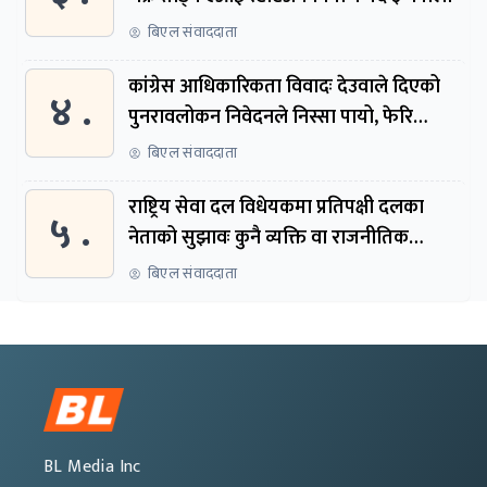
बिएल संवाददाता
कांग्रेस आधिकारिकता विवादः देउवाले दिएको
४ .
पुनरावलोकन निवेदनले निस्सा पायो, फेरि
सुरुदेखि सुनुवाइ हुने
बिएल संवाददाता
राष्ट्रिय सेवा दल विधेयकमा प्रतिपक्षी दलका
५ .
नेताको सुझावः कुनै व्यक्ति वा राजनीतिक
नेतृत्वबाट निर्देशित हुने संस्था नबनोस्
बिएल संवाददाता
BL Media Inc