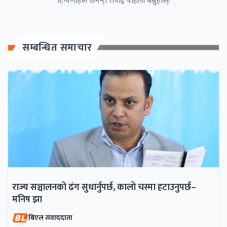
टिप्पणीहरू छैनन्। तपाईं पहिलो बन्नुहोस्!
सम्बन्धित समाचार
राज्य सञ्चालनको ढंग सुधार्नुपर्छ, कालो चस्मा हटाउनुपर्छ–
मनिष झा
बिएल संवाददाता