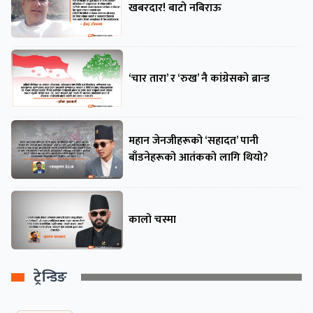
खबरदार! बाटो नबिराऊ
‘चार तारा’ र ‘रुख’ नै कांग्रेसको ब्रान्ड
महान जेनजीहरूको ‘सहादत’ पानी
बाँडनेहरूको आतंकको लागि थियो?
कालो चस्मा
ट्रेन्डिङ