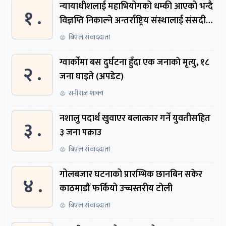
न्यायाधीशलाई महाभियोगको धम्की आएको भन्दै
१ .
विज्ञप्ति निकाल्ने अन्तर्राष्ट्रिय संस्थालाई संसदीय
समितिमा बोलाइयो
बिएल संवाददाता
ग्वार्काेमा बस दुर्घटना हुँदा एक जनाकाे मृत्यु, १८
२ .
जना घाइते (अपडेट)
सनीराज शाक्य
नशालु पदार्थ खुवाएर बलात्कार गर्ने युवतीसहित
३ .
३ जना पक्राउ
बिएल संवाददाता
गोलबजार घटनाको प्रारम्भिक छानबिन सकेर
४ .
काठमाडौं फर्कियो उच्चस्तरीय टोली
बिएल संवाददाता