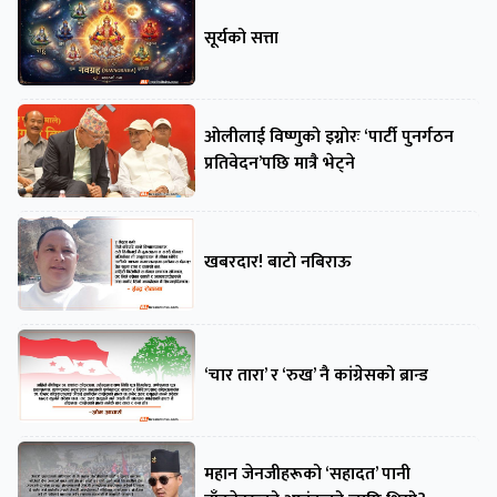
सूर्यको सत्ता
ओलीलाई विष्णुको इग्नोरः ‘पार्टी पुनर्गठन
प्रतिवेदन’पछि मात्रै भेट्ने
खबरदार! बाटो नबिराऊ
‘चार तारा’ र ‘रुख’ नै कांग्रेसको ब्रान्ड
महान जेनजीहरूको ‘सहादत’ पानी