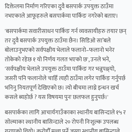
दिक्तेलमा निर्माण गरिएका दुवै बसपार्क उपयुक्त ठाउँमा
नभएकाले आफूहरुले बसपार्कमा पार्किङ नगरेको बताए।
'बसपार्कमा सवारीसाधन पार्किङ गर्न व्यवसायीहरु तयार छन्
तर दुवै बसपार्क उपयुक्त ठाउँमा छैन। सिडिओ सा’बले
बोलाउनुभएको सर्वपक्षीय भेलाले फलानो–फलानो भनेर
तोकेको रहेछ १ यो निर्णय गलत भएको छ', उनले भने,
'सर्वपक्षीय भेलाले उपयुक्त ठाउँमा पार्किङ गर भन्नुपथ्र्यो,
जसरी पनि फलानोले चाहिँ त्यही ठाउँमा लगेर पार्किङ गर्नुपर्छ
भनिनु नियतपूर्ण देखिएको छ। त्यो बीचमा लाग्ने इन्धन खर्च
कसले ब्यहोर्छ ? यस विषयमा पुनः छलफल हुनुपर्छ।'
बसपार्कका लागि आचार्यगाउँकाका स्थानीय बासिन्दाले १५ र
सोल्माका स्थानीय बासिन्दाले २० रोपनी निःशुल्क उपलब्ध
गराएको थियो। करोडौँ मूल्य पर्ने जग्गा स्थानीय बासिन्दाले