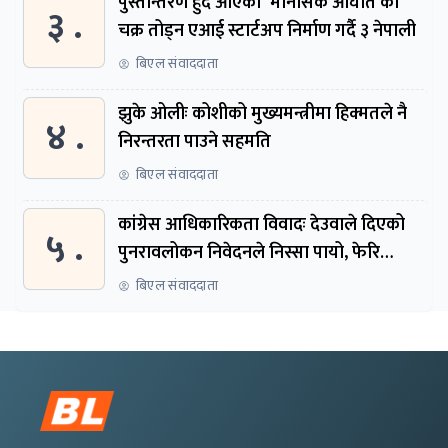
पुस्तान्तरण हुँदै आएको ‘मानसिक आघात’को
३ .
चक्र तोड्न एआई स्टार्टअप निर्माण गर्दै ३ नेपाली
बिएल संवाददाता
झुके ओलीः कोशीको मुख्यमन्त्रीमा हिक्मतले नै
४ .
निरन्तरता पाउने सहमति
बिएल संवाददाता
कांग्रेस आधिकारिकता विवादः देउवाले दिएको
५ .
पुनरावलोकन निवेदनले निस्सा पायो, फेरि
सुरुदेखि सुनुवाइ हुने
बिएल संवाददाता