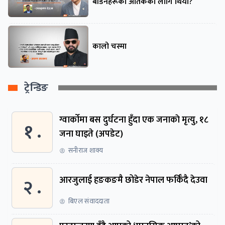
बाँडनेहरूको आतंकको लागि थियो?
कालो चस्मा
ट्रेन्डिङ
ग्वार्काेमा बस दुर्घटना हुँदा एक जनाकाे मृत्यु, १८
१ .
जना घाइते (अपडेट)
सनीराज शाक्य
२ .
आरजुलाई हङकङमै छोडेर नेपाल फर्किँदै देउवा
बिएल संवाददाता