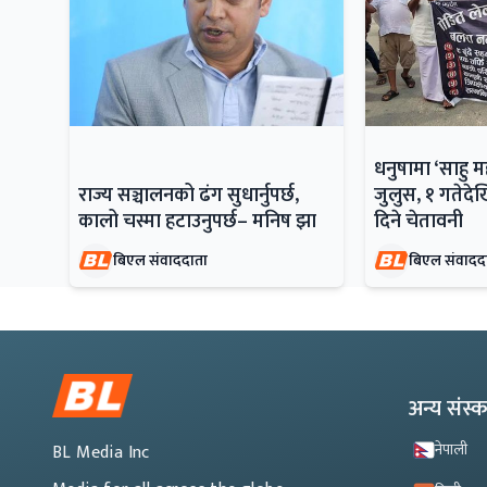
धनुषामा ‘साहु 
राज्य सञ्चालनको ढंग सुधार्नुपर्छ,
जुलुस, १ गतेदेख
कालो चस्मा हटाउनुपर्छ– मनिष झा
दिने चेतावनी
बिएल संवाददाता
बिएल संवादद
अन्य संस
नेपाली
BL Media Inc