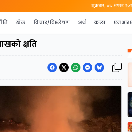
शुक्रबार, ०७ अगस्ट २०
ीति
खेल
विचार/विश्लेषण
अर्थ
कला
एनआर
ाखको क्षति