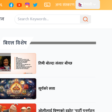
Facebook
YouTube
Instagram
X
२६
अन्य संस्करण
नेपाली
एन
बिएल विशेष
तिमी बोल्दा संसार बाँच्छ
सूर्यको सत्ता
ओलीलाई विष्णुको इग्नोरः ‘पार्टी पुनर्गठन