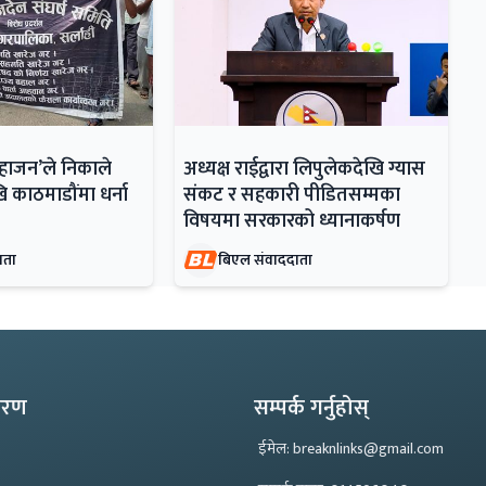
महाजन’ले निकाले
अध्यक्ष राईद्वारा लिपुलेकदेखि ग्यास
ि काठमाडौंमा धर्ना
संकट र सहकारी पीडितसम्मका
विषयमा सरकारको ध्यानाकर्षण
ाता
बिएल संवाददाता
्करण
सम्पर्क गर्नुहोस्
ईमेल: breaknlinks@gmail.com