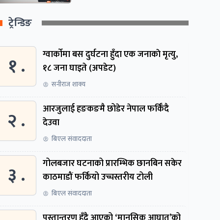
ट्रेन्डिङ
ग्वार्काेमा बस दुर्घटना हुँदा एक जनाकाे मृत्यु,
१ .
१८ जना घाइते (अपडेट)
सनीराज शाक्य
आरजुलाई हङकङमै छोडेर नेपाल फर्किँदै
२ .
देउवा
बिएल संवाददाता
गोलबजार घटनाको प्रारम्भिक छानबिन सकेर
३ .
काठमाडौं फर्कियो उच्चस्तरीय टोली
बिएल संवाददाता
पुस्तान्तरण हुँदै आएको ‘मानसिक आघात’को