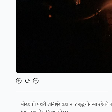
मोरङको पथरी शनिश्चरे वडा नं. १ बुद्धचोकमा रहेक