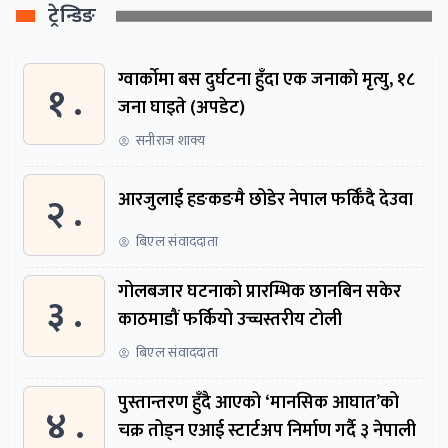
ट्रेन्डिङ
ग्वार्काेमा बस दुर्घटना हुँदा एक जनाकाे मृत्यु, १८
१ .
जना घाइते (अपडेट)
सनीराज शाक्य
२ .
आरजुलाई हङकङमै छोडेर नेपाल फर्किँदै देउवा
बिएल संवाददाता
गोलबजार घटनाको प्रारम्भिक छानबिन सकेर
३ .
काठमाडौं फर्कियो उच्चस्तरीय टोली
बिएल संवाददाता
पुस्तान्तरण हुँदै आएको ‘मानसिक आघात’को
४ .
चक्र तोड्न एआई स्टार्टअप निर्माण गर्दै ३ नेपाली