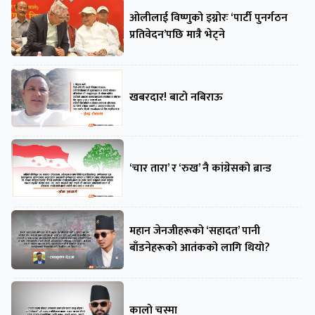
ओलीलाई विष्णुको इग्नोरः ‘पार्टी पुनर्गठन
प्रतिवेदन’पछि मात्रै भेट्ने
खबरदार! बाटो नबिराऊ
‘चार तारा’ र ‘रुख’ नै कांग्रेसको ब्रान्ड
महान जेनजीहरूको ‘सहादत’ पानी
बाँडनेहरूको आतंकको लागि थियो?
कालो चस्मा