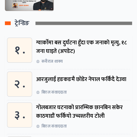
ट्रेन्डिङ
ग्वार्काेमा बस दुर्घटना हुँदा एक जनाकाे मृत्यु, १८
१ .
जना घाइते (अपडेट)
सनीराज शाक्य
२ .
आरजुलाई हङकङमै छोडेर नेपाल फर्किँदै देउवा
बिएल संवाददाता
गोलबजार घटनाको प्रारम्भिक छानबिन सकेर
३ .
काठमाडौं फर्कियो उच्चस्तरीय टोली
बिएल संवाददाता