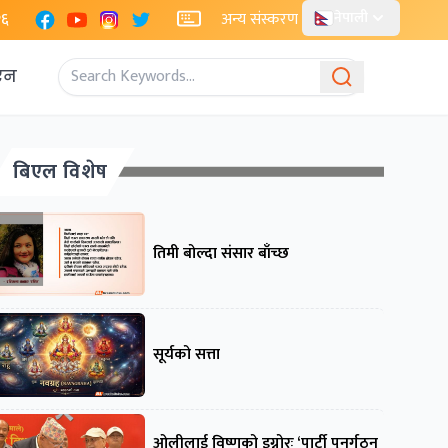
Facebook
YouTube
Instagram
X
२६
अन्य संस्करण
नेपाली
एन
बिएल विशेष
तिमी बोल्दा संसार बाँच्छ
सूर्यको सत्ता
ओलीलाई विष्णुको इग्नोरः ‘पार्टी पुनर्गठन