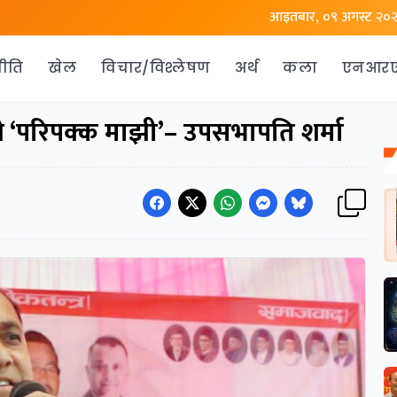
आइतबार, ०९ अगस्ट २०
ीति
खेल
विचार/विश्लेषण
अर्थ
कला
एनआर
्ने ‘परिपक्क माझी’– उपसभापति शर्मा