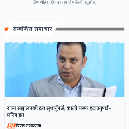
टिप्पणीहरू छैनन्। तपाईं पहिलो बन्नुहोस्!
सम्बन्धित समाचार
राज्य सञ्चालनको ढंग सुधार्नुपर्छ, कालो चस्मा हटाउनुपर्छ–
मनिष झा
बिएल संवाददाता