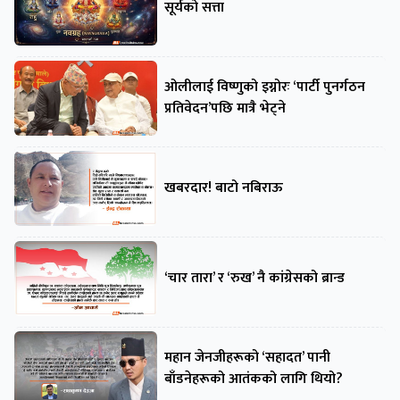
सूर्यको सत्ता
ओलीलाई विष्णुको इग्नोरः ‘पार्टी पुनर्गठन
प्रतिवेदन’पछि मात्रै भेट्ने
खबरदार! बाटो नबिराऊ
‘चार तारा’ र ‘रुख’ नै कांग्रेसको ब्रान्ड
महान जेनजीहरूको ‘सहादत’ पानी
बाँडनेहरूको आतंकको लागि थियो?