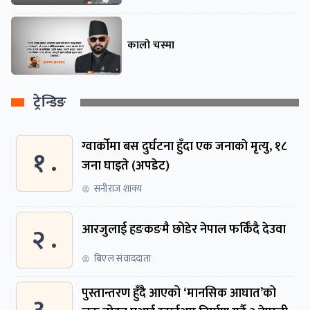
कालो चस्मा
ट्रेन्डिङ
ग्वार्काेमा बस दुर्घटना हुँदा एक जनाकाे मृत्यु, १८
१ .
जना घाइते (अपडेट)
सनीराज शाक्य
२ .
आरजुलाई हङकङमै छोडेर नेपाल फर्किँदै देउवा
बिएल संवाददाता
पुस्तान्तरण हुँदै आएको ‘मानसिक आघात’को