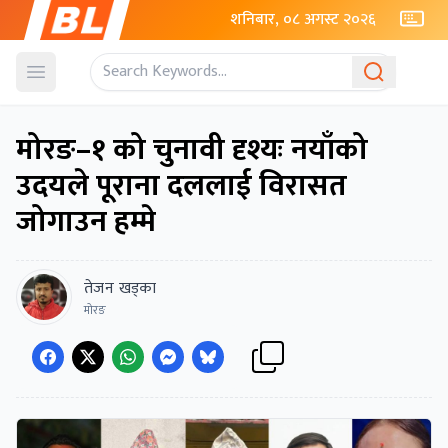
शनिबार, ०८ अगस्ट २०२६
Open menu
मोरङ–१ को चुनावी दृश्यः नयाँको
उदयले पूराना दललाई विरासत
जोगाउन हम्मे
तेजन खड्का
मोरङ