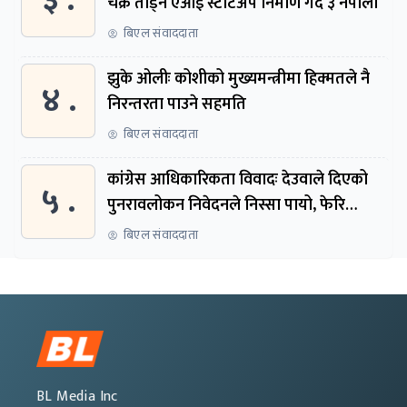
३ .
चक्र तोड्न एआई स्टार्टअप निर्माण गर्दै ३ नेपाली
बिएल संवाददाता
झुके ओलीः कोशीको मुख्यमन्त्रीमा हिक्मतले नै
४ .
निरन्तरता पाउने सहमति
बिएल संवाददाता
कांग्रेस आधिकारिकता विवादः देउवाले दिएको
५ .
पुनरावलोकन निवेदनले निस्सा पायो, फेरि
सुरुदेखि सुनुवाइ हुने
बिएल संवाददाता
BL Media Inc