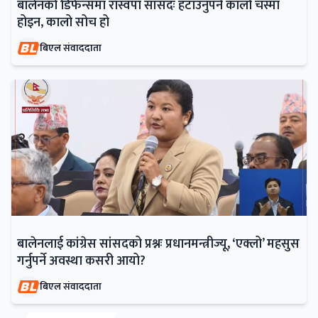
बालेनको डिफेन्समा रास्वपा सांसदः हटाउनुपर्ने कालो चस्मा
होइन, कालो सोच हो
बिएल संवाददाता
बालेनलाई कांग्रेस सांसदको प्रश्नः प्रधानमन्त्रीज्यू, ‘एक्लो’ महसुस
गर्नुपर्ने अवस्था कसरी आयो?
बिएल संवाददाता