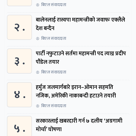
बिएल संवाददाता
बालेनलाई रास्वपा महामन्त्रीको जवाफः एक्लैले
२ .
देश बन्दैन
बिएल संवाददाता
पार्टी नफुटाउने सर्तमा महामन्त्री पद त्याग्न प्रदीप
३ .
पौडेल तयार
बिएल संवाददाता
हर्मुज जलमार्गबारे इरान–ओमान सहमति
४ .
नजिक, अमेरिकी नाकाबन्दी हटाउने तयारी
बिएल संवाददाता
सरकारलाई खबरदारी गर्न ७ दलीय ‘अग्रगामी
५ .
मोर्चा’ घोषणा