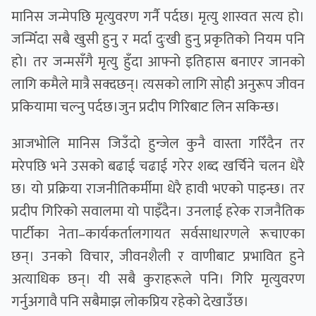
मानिस जन्मेपछि मृत्युवरण गर्नै पर्दछ। मृत्यु शास्वत सत्य हो।
जन्मिँदा सबै खुसी हुनु र मर्दा दुःखी हुनु प्रकृतिको नियम पनि
हो। तर जन्मसँगै मृत्यु हुँदा आफ्नो इतिहास बनाएर जानको
लागि कमैले मात्रै सक्दछन्। त्यसको लागि सोही अनुरूप जीवन
प्रकियामा चल्नु पर्दछ।जुन प्रदीप गिरिबाट लिन सकिन्छ।
आजभोलि मानिस जिउँदो हुन्जेल कुनै वास्ता गरिँदैन तर
मरेपछि भने उसको बढाई चढाई गरेर शब्द खर्चिने चलन धेरै
छ। यो प्रक्रिया राजनीतिकर्मीमा धेरै हावी भएको पाइन्छ। तर
प्रदीप गिरिको सवालमा यो पाइँदैन। उनलाई हरेक राजनैतिक
पार्टीका नेता–कार्यकर्तालगायत सर्वसाधारणले रूचाएका
छन्। उनको विचार, जीवनशैली र वाणीबाट प्रभावित हुने
अत्याधिक छन्। यी सबै कुराहरूले पनि। गिरि मृत्युवरण
गर्नुअगावै पनि सबैमाझ लोकप्रिय रहेकाे देखाउँछ।