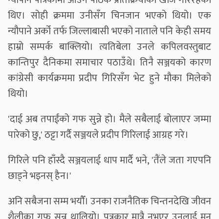
न्यौपाने पत्रिकामा आउने पाठक प्रतिक्रियाको खोज गरिरहेका
थिए। सोही क्रममा उनीसँग चिनजान भएको थियो। एक
न्यौपाने अर्को तर्फ जिल्लाबासी भएको नाताले पनि केही समय
हाम्रो सम्पर्क बाक्लियो। त्यतिबेला उनले कपिलवस्तुबाट
कान्तिपुर दैनिकमा समाचार पठाउँथे। तिनै सञ्जयको कारण
कांग्रेसी कार्यक्रममा प्रदीप गिरिसँग भेट हुने मौका मिलेको
थियो।
'दाई अब तपाईंको गफ सुन्ने हो। मैले सबैलाई बोलाएर जम्मा
पारेको छु,' ठट्टा गर्दै सञ्जयले प्रदीप गिरिलाई आग्रह गरे।
गिरिले पनि हाँस्दै सञ्जयलाई धाप मार्दै भने, 'तैंले जता गएपनि
छाड्ने भइनस् हैन।'
अनि सबैजना सम्म भयाैँ। उनका राजनैतिक चिन्तनदेखि जीवन
शैलीका गफ सुन्न थालियो। पत्रकार मात्रै नभएर उनलाई मन