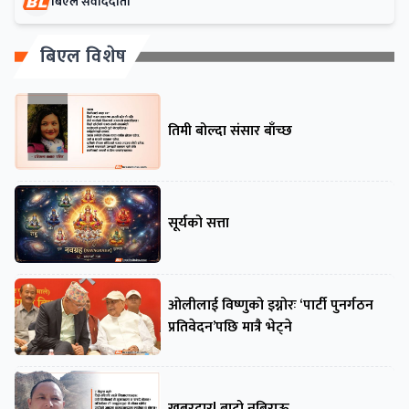
बिएल संवाददाता
बिएल विशेष
तिमी बोल्दा संसार बाँच्छ
सूर्यको सत्ता
ओलीलाई विष्णुको इग्नोरः ‘पार्टी पुनर्गठन
प्रतिवेदन’पछि मात्रै भेट्ने
खबरदार! बाटो नबिराऊ