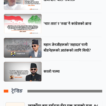
‘चार तारा’ र ‘रुख’ नै कांग्रेसको ब्रान्ड
महान जेनजीहरूको ‘सहादत’ पानी
बाँडनेहरूको आतंकको लागि थियो?
कालो चस्मा
ट्रेन्डिङ