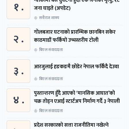
ग्वार्काेमा बस दुर्घटना हुँदा एक जनाकाे मृत्यु, १८
१ .
जना घाइते (अपडेट)
सनीराज शाक्य
गोलबजार घटनाको प्रारम्भिक छानबिन सकेर
२ .
काठमाडौं फर्कियो उच्चस्तरीय टोली
बिएल संवाददाता
३ .
आरजुलाई हङकङमै छोडेर नेपाल फर्किँदै देउवा
बिएल संवाददाता
पुस्तान्तरण हुँदै आएको ‘मानसिक आघात’को
४ .
चक्र तोड्न एआई स्टार्टअप निर्माण गर्दै ३ नेपाली
बिएल संवाददाता
प्रदेश सरकारको सत्ता राजनीतिमा नखेल्ने