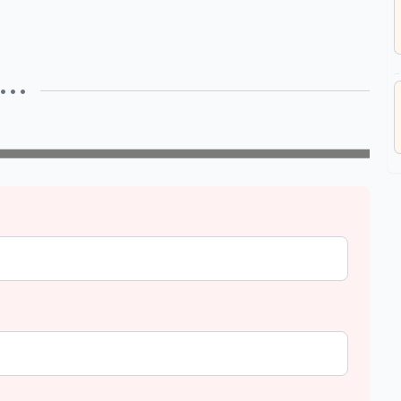
• • •