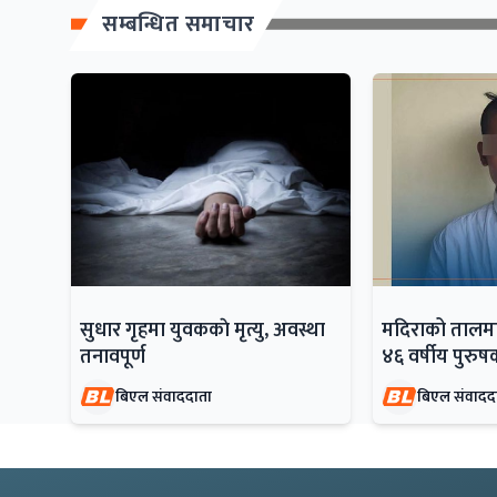
सम्बन्धित समाचार
सुधार गृहमा युवककाे मृत्यु, अवस्था
मदिराको तालमा च
तनावपूर्ण
४६ वर्षीय पुरुष
बिएल संवाददाता
बिएल संवादद