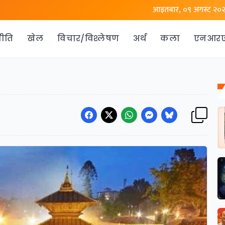
आइतबार, ०९ अगस्ट २०
ीति
खेल
विचार/विश्लेषण
अर्थ
कला
एनआर