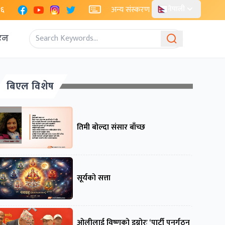
Facebook
YouTube
Instagram
X
२६
अन्य संस्करण
नेपाली
एन
बिएल विशेष
तिमी बोल्दा संसार बाँच्छ
सूर्यको सत्ता
ओलीलाई विष्णुको इग्नोरः ‘पार्टी पुनर्गठन