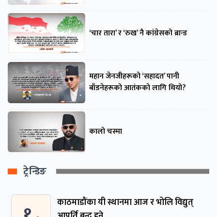
‘चार तारा’ र ‘रुख’ नै कांग्रेसको ब्रान्ड
महान जेनजीहरूको ‘सहादत’ पानी
बाँडनेहरूको आतंकको लागि थियो?
कालो चस्मा
ट्रेन्डिङ
काठमाडौंका यी स्थानमा आज र भोलि विद्युत्
१ .
आपूर्ति बन्द हुने