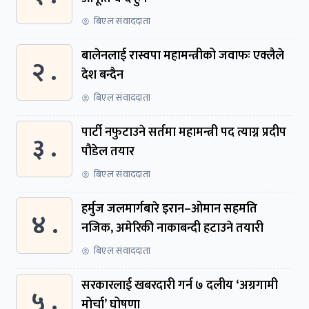
बिएल संवाददाता
बालेनलाई रास्वपा महामन्त्रीको जवाफः एक्लैले
२ .
देश बन्दैन
बिएल संवाददाता
पार्टी नफुटाउने सर्तमा महामन्त्री पद त्याग्न प्रदीप
३ .
पौडेल तयार
बिएल संवाददाता
हर्मुज जलमार्गबारे इरान–ओमान सहमति
४ .
नजिक, अमेरिकी नाकाबन्दी हटाउने तयारी
बिएल संवाददाता
सरकारलाई खबरदारी गर्न ७ दलीय ‘अग्रगामी
५ .
मोर्चा’ घोषणा