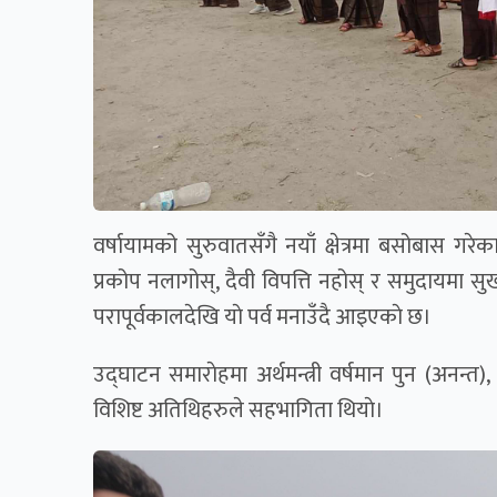
वर्षायामको सुरुवातसँगै नयाँ क्षेत्रमा बसोबास 
प्रकोप नलागोस्, दैवी विपत्ति नहोस् र समुदायमा सुख 
परापूर्वकालदेखि याे पर्व मनाउँदै आइएकाे छ।
उद्घाटन समाराेहमा अर्थमन्त्री वर्षमान पुन (अनन्
विशिष्ट अतिथिहरुले सहभागिता थियाे।