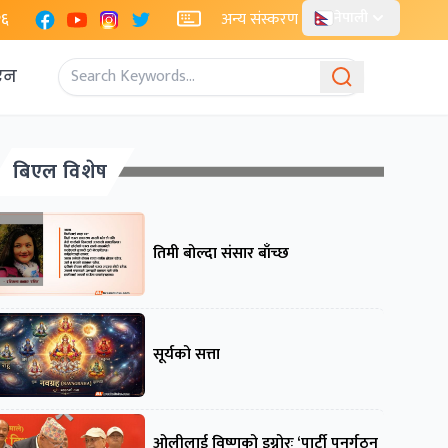
Facebook
YouTube
Instagram
X
२६
अन्य संस्करण
नेपाली
एन
बिएल विशेष
तिमी बोल्दा संसार बाँच्छ
सूर्यको सत्ता
ओलीलाई विष्णुको इग्नोरः ‘पार्टी पुनर्गठन