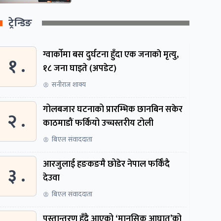
ट्रेन्डिङ
ग्वार्काेमा बस दुर्घटना हुँदा एक जनाकाे मृत्यु,
१ .
१८ जना घाइते (अपडेट)
सनीराज शाक्य
गोलबजार घटनाको प्रारम्भिक छानबिन सकेर
२ .
काठमाडौं फर्कियो उच्चस्तरीय टोली
बिएल संवाददाता
आरजुलाई हङकङमै छोडेर नेपाल फर्किँदै
३ .
देउवा
बिएल संवाददाता
पुस्तान्तरण हुँदै आएको ‘मानसिक आघात’को