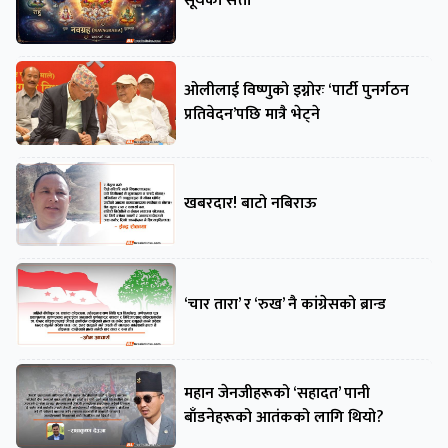
सूर्यको सत्ता
ओलीलाई विष्णुको इग्नोरः ‘पार्टी पुनर्गठन
प्रतिवेदन’पछि मात्रै भेट्ने
खबरदार! बाटो नबिराऊ
‘चार तारा’ र ‘रुख’ नै कांग्रेसको ब्रान्ड
महान जेनजीहरूको ‘सहादत’ पानी
बाँडनेहरूको आतंकको लागि थियो?