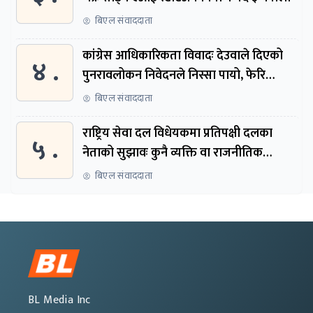
बिएल संवाददाता
कांग्रेस आधिकारिकता विवादः देउवाले दिएको
४ .
पुनरावलोकन निवेदनले निस्सा पायो, फेरि
सुरुदेखि सुनुवाइ हुने
बिएल संवाददाता
राष्ट्रिय सेवा दल विधेयकमा प्रतिपक्षी दलका
५ .
नेताको सुझावः कुनै व्यक्ति वा राजनीतिक
नेतृत्वबाट निर्देशित हुने संस्था नबनोस्
बिएल संवाददाता
BL Media Inc