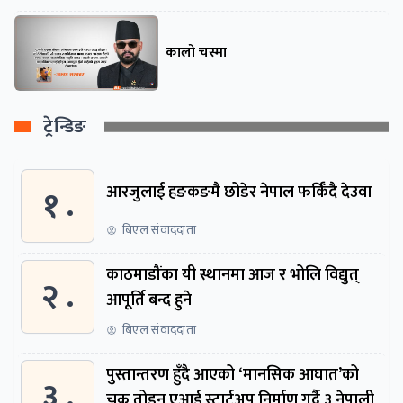
कालो चस्मा
ट्रेन्डिङ
१ .
आरजुलाई हङकङमै छोडेर नेपाल फर्किँदै देउवा
बिएल संवाददाता
काठमाडौंका यी स्थानमा आज र भोलि विद्युत्
२ .
आपूर्ति बन्द हुने
बिएल संवाददाता
पुस्तान्तरण हुँदै आएको ‘मानसिक आघात’को
३ .
चक्र तोड्न एआई स्टार्टअप निर्माण गर्दै ३ नेपाली