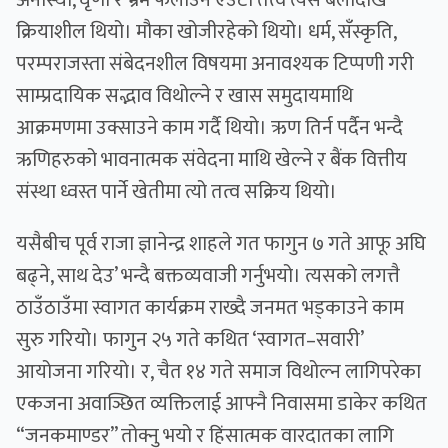
अनास्था, घृणा र भ्रम फैलाउन एउटा तत्व त्यसै बेलादेखि
क्रियाशील थियो। मौका खोजीरहेको थियो। धर्म, सँस्कृति,
परम्पराजस्ता संबेदनशील विषयमा अनावश्यक टिप्पणी गरी
साम्प्रदायिक सद्भाव विथोल्ने र खास समुदायमाथि
आक्रमणमा उक्साउने काम गर्दै थियो। ऋण तिर्न पर्दैन भन्दै
ऋणिहरुको भावनात्मक संवेदना माथि खेल्ने र बैंक वित्तीय
संस्था ध्वस्त पार्ने खेतीमा त्यो तत्व सक्रिय थियो।
यसैबीच पूर्व राजा ज्ञानेन्द्र शाहले गत फागुन ७ गते आफू अघि
बढ्ने, साथ देउ’ भन्दै बक्तव्यवाजी गर्नुभयो। त्यसको लगत्तै
ठाउँठाउँमा स्वागत कार्यक्रम राख्दै जनमत भड्काउने काम
सुरु गरियो। फागुन २५ गते कथित ‘स्वागत–सवारी’
आयोजना गरियो। र, चैत १४ गते समाज विथोल्न लागिपरेका
एकजना अवाञ्छित व्यक्तिलाई आफ्नै निवासमा डाकेर कथित
“जनकमाण्डर” तोक्नु भयो र हिंसात्मक वारदातका लागि