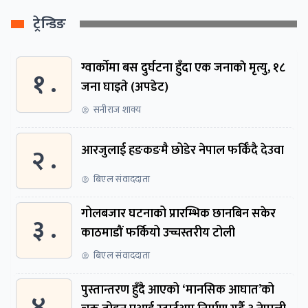
ट्रेन्डिङ
ग्वार्काेमा बस दुर्घटना हुँदा एक जनाकाे मृत्यु, १८
१ .
जना घाइते (अपडेट)
सनीराज शाक्य
२ .
आरजुलाई हङकङमै छोडेर नेपाल फर्किँदै देउवा
बिएल संवाददाता
गोलबजार घटनाको प्रारम्भिक छानबिन सकेर
३ .
काठमाडौं फर्कियो उच्चस्तरीय टोली
बिएल संवाददाता
पुस्तान्तरण हुँदै आएको ‘मानसिक आघात’को
४ .