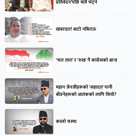
प्रतिवेदन’पछि मात्रै भेट्ने
खबरदार! बाटो नबिराऊ
‘चार तारा’ र ‘रुख’ नै कांग्रेसको ब्रान्ड
महान जेनजीहरूको ‘सहादत’ पानी
बाँडनेहरूको आतंकको लागि थियो?
कालो चस्मा