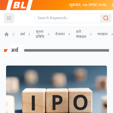
शुक्रबार, ०७ अगस्ट २०२६
Open menu
सूचना
अटो
अर्थ
रोजगार
गरगहना
प्रविधि
मोबाइल
Home
अर्थ