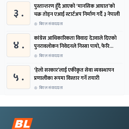
पुस्तान्तरण हुँदै आएको ‘मानसिक आघात’को
३ .
चक्र तोड्न एआई स्टार्टअप निर्माण गर्दै ३ नेपाली
बिएल संवाददाता
कांग्रेस आधिकारिकता विवादः देउवाले दिएको
४ .
पुनरावलोकन निवेदनले निस्सा पायो, फेरि
सुरुदेखि सुनुवाइ हुने
बिएल संवाददाता
‘हेलो सरकार’लाई एकीकृत सेवा व्यवस्थापन
५ .
प्रणालीका रूपमा विस्तार गर्ने तयारी
बिएल संवाददाता