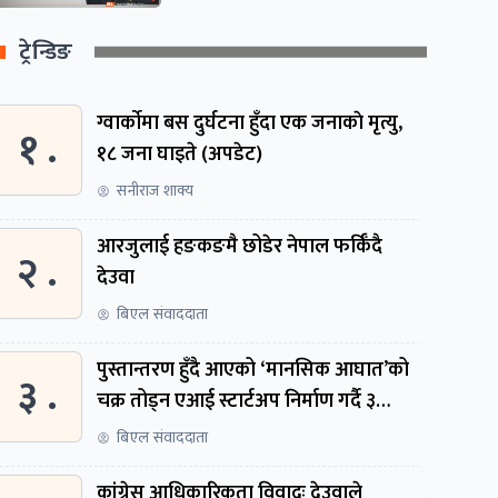
ट्रेन्डिङ
ग्वार्काेमा बस दुर्घटना हुँदा एक जनाकाे मृत्यु,
१ .
१८ जना घाइते (अपडेट)
सनीराज शाक्य
आरजुलाई हङकङमै छोडेर नेपाल फर्किँदै
२ .
देउवा
बिएल संवाददाता
पुस्तान्तरण हुँदै आएको ‘मानसिक आघात’को
३ .
चक्र तोड्न एआई स्टार्टअप निर्माण गर्दै ३
नेपाली
बिएल संवाददाता
कांग्रेस आधिकारिकता विवादः देउवाले