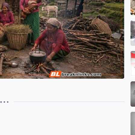
• • •