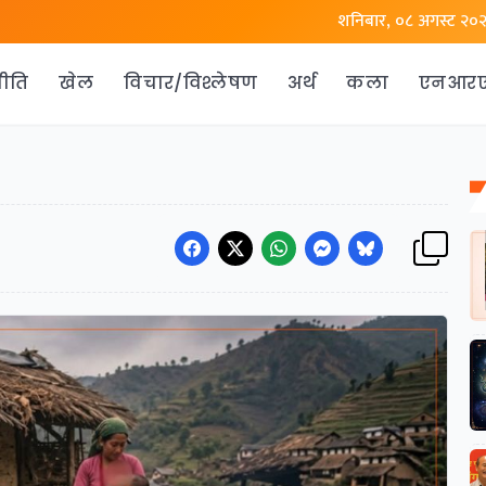
शनिबार, ०८ अगस्ट २०
ीति
खेल
विचार/विश्लेषण
अर्थ
कला
एनआर