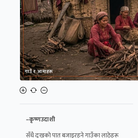
गाउँ र आमाहरू
–कृष्णउदाशी
सँधै दुःखको पात बजाइरहने गाउँका लाठेहरू