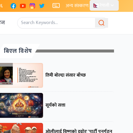
Facebook
YouTube
Instagram
X
२६
अन्य संस्करण
नेपाली
एन
बिएल विशेष
तिमी बोल्दा संसार बाँच्छ
सूर्यको सत्ता
ओलीलाई विष्णुको इग्नोरः ‘पार्टी पुनर्गठन