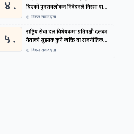
४ .
दिएको पुनरावलोकन निवेदनले निस्सा पायो,
फेरि सुरुदेखि सुनुवाइ हुने
बिएल संवाददाता
राष्ट्रिय सेवा दल विधेयकमा प्रतिपक्षी दलका
५ .
नेताको सुझावः कुनै व्यक्ति वा राजनीतिक
नेतृत्वबाट निर्देशित हुने संस्था नबनोस्
बिएल संवाददाता