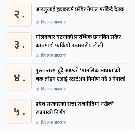
२ .
आरजुलाई हङकङमै छोडेर नेपाल फर्किँदै देउवा
बिएल संवाददाता
गोलबजार घटनाको प्रारम्भिक छानबिन सकेर
३ .
काठमाडौं फर्कियो उच्चस्तरीय टोली
बिएल संवाददाता
पुस्तान्तरण हुँदै आएको ‘मानसिक आघात’को
४ .
चक्र तोड्न एआई स्टार्टअप निर्माण गर्दै ३ नेपाली
बिएल संवाददाता
प्रदेश सरकारको सत्ता राजनीतिमा नखेल्ने
५ .
राप्रपाको निर्णय
बिएल संवाददाता