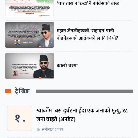
‘चार तारा’ र ‘रुख’ नै कांग्रेसको ब्रान्ड
महान जेनजीहरूको ‘सहादत’ पानी
बाँडनेहरूको आतंकको लागि थियो?
कालो चस्मा
ट्रेन्डिङ
ग्वार्काेमा बस दुर्घटना हुँदा एक जनाकाे मृत्यु, १८
१ .
जना घाइते (अपडेट)
सनीराज शाक्य