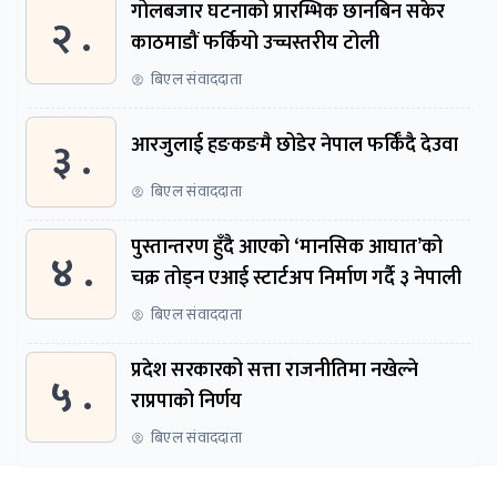
गोलबजार घटनाको प्रारम्भिक छानबिन सकेर
२ .
काठमाडौं फर्कियो उच्चस्तरीय टोली
बिएल संवाददाता
३ .
आरजुलाई हङकङमै छोडेर नेपाल फर्किँदै देउवा
बिएल संवाददाता
पुस्तान्तरण हुँदै आएको ‘मानसिक आघात’को
४ .
चक्र तोड्न एआई स्टार्टअप निर्माण गर्दै ३ नेपाली
बिएल संवाददाता
प्रदेश सरकारको सत्ता राजनीतिमा नखेल्ने
५ .
राप्रपाको निर्णय
बिएल संवाददाता