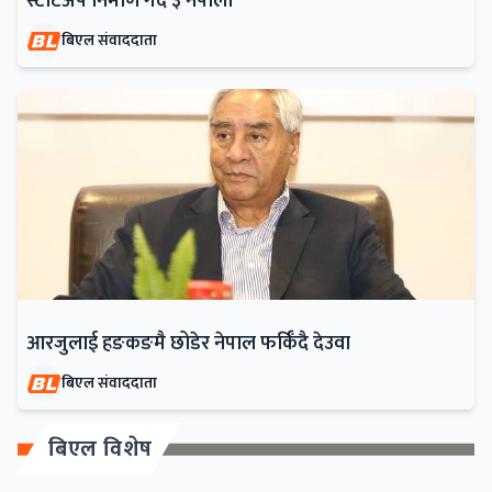
स्टार्टअप निर्माण गर्दै ३ नेपाली
बिएल संवाददाता
आरजुलाई हङकङमै छोडेर नेपाल फर्किँदै देउवा
बिएल संवाददाता
बिएल विशेष