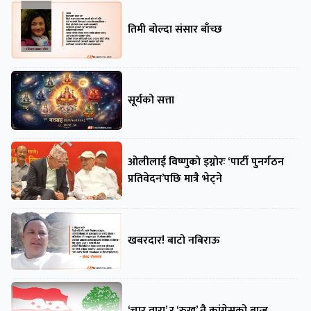
तिमी बोल्दा संसार बाँच्छ
सूर्यको सत्ता
ओलीलाई विष्णुको इग्नोरः ‘पार्टी पुनर्गठन
प्रतिवेदन’पछि मात्रै भेट्ने
खबरदार! बाटो नबिराऊ
‘चार तारा’ र ‘रुख’ नै कांग्रेसको ब्रान्ड