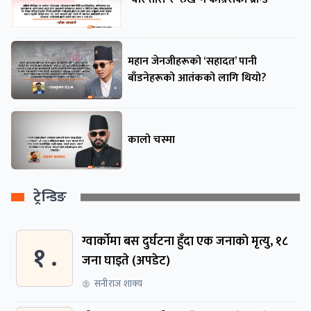
महान जेनजीहरूको ‘सहादत’ पानी
बाँडनेहरूको आतंकको लागि थियो?
कालो चस्मा
ट्रेन्डिङ
ग्वार्काेमा बस दुर्घटना हुँदा एक जनाकाे मृत्यु, १८
१ .
जना घाइते (अपडेट)
सनीराज शाक्य