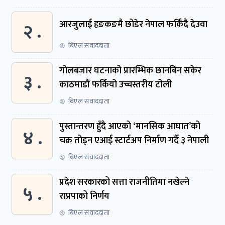
२ .
आरजुलाई हङकङमै छोडेर नेपाल फर्किँदै देउवा
बिएल संवाददाता
गोलबजार घटनाको प्रारम्भिक छानबिन सकेर
३ .
काठमाडौं फर्कियो उच्चस्तरीय टोली
बिएल संवाददाता
पुस्तान्तरण हुँदै आएको ‘मानसिक आघात’को
४ .
चक्र तोड्न एआई स्टार्टअप निर्माण गर्दै ३ नेपाली
बिएल संवाददाता
प्रदेश सरकारको सत्ता राजनीतिमा नखेल्ने
५ .
राप्रपाको निर्णय
बिएल संवाददाता