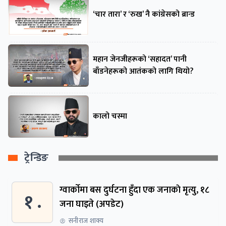
‘चार तारा’ र ‘रुख’ नै कांग्रेसको ब्रान्ड
महान जेनजीहरूको ‘सहादत’ पानी
बाँडनेहरूको आतंकको लागि थियो?
कालो चस्मा
ट्रेन्डिङ
ग्वार्काेमा बस दुर्घटना हुँदा एक जनाकाे मृत्यु, १८
१ .
जना घाइते (अपडेट)
सनीराज शाक्य