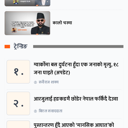
कालो चस्मा
ट्रेन्डिङ
ग्वार्काेमा बस दुर्घटना हुँदा एक जनाकाे मृत्यु, १८
१ .
जना घाइते (अपडेट)
सनीराज शाक्य
२ .
आरजुलाई हङकङमै छोडेर नेपाल फर्किँदै देउवा
बिएल संवाददाता
पुस्तान्तरण हुँदै आएको ‘मानसिक आघात’को