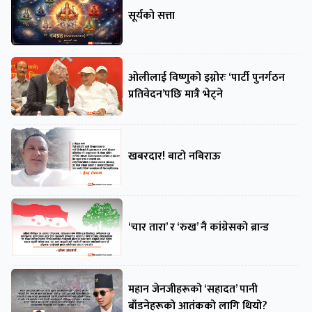
सूर्यको सत्ता
ओलीलाई विष्णुको इग्नोरः ‘पार्टी पुनर्गठन
प्रतिवेदन’पछि मात्रै भेट्ने
खबरदार! बाटो नबिराऊ
‘चार तारा’ र ‘रुख’ नै कांग्रेसको ब्रान्ड
महान जेनजीहरूको ‘सहादत’ पानी
बाँडनेहरूको आतंकको लागि थियो?