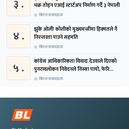
३ .
चक्र तोड्न एआई स्टार्टअप निर्माण गर्दै ३ नेपाली
बिएल संवाददाता
झुके ओलीः कोशीको मुख्यमन्त्रीमा हिक्मतले नै
४ .
निरन्तरता पाउने सहमति
बिएल संवाददाता
कांग्रेस आधिकारिकता विवादः देउवाले दिएको
५ .
पुनरावलोकन निवेदनले निस्सा पायो, फेरि
सुरुदेखि सुनुवाइ हुने
बिएल संवाददाता