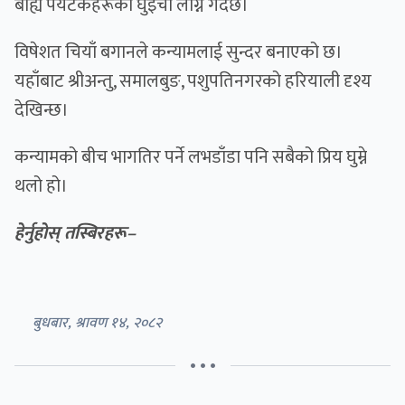
बाह्य पर्यटकहरूको घुइँचो लाग्ने गर्दछ।
विषेशत चियाँ बगानले कन्यामलाई सुन्दर बनाएको छ।
यहाँबाट श्रीअन्तु, समालबुङ, पशुपतिनगरको हरियाली दृश्य
देखिन्छ।
कन्यामको बीच भागतिर पर्ने लभडाँडा पनि सबैको प्रिय घुम्ने
थलो हो।
हेर्नुहाेस् तस्बिरहरू–
बुधबार, श्रावण १४, २०८२
• • •