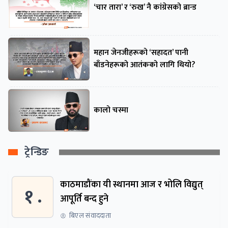
‘चार तारा’ र ‘रुख’ नै कांग्रेसको ब्रान्ड
महान जेनजीहरूको ‘सहादत’ पानी
बाँडनेहरूको आतंकको लागि थियो?
कालो चस्मा
ट्रेन्डिङ
काठमाडौंका यी स्थानमा आज र भोलि विद्युत्
१ .
आपूर्ति बन्द हुने
बिएल संवाददाता