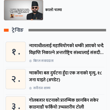
कालो चस्मा
ट्रेन्डिङ
न्यायाधीशलाई महाभियोगको धम्की आएको भन्दै
१ .
विज्ञप्ति निकाल्ने अन्तर्राष्ट्रिय संस्थालाई संसदीय
समितिमा बोलाइयो
बिएल संवाददाता
ग्वार्काेमा बस दुर्घटना हुँदा एक जनाकाे मृत्यु, १८
२ .
जना घाइते (अपडेट)
सनीराज शाक्य
गोलबजार घटनाको प्रारम्भिक छानबिन सकेर
३ .
काठमाडौं फर्कियो उच्चस्तरीय टोली