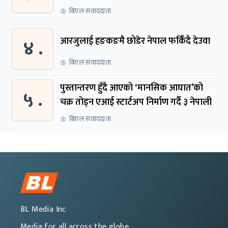
बिएल संवाददाता
४ .
आरजुलाई हङकङमै छोडेर नेपाल फर्किँदै देउवा
बिएल संवाददाता
पुस्तान्तरण हुँदै आएको ‘मानसिक आघात’को
५ .
चक्र तोड्न एआई स्टार्टअप निर्माण गर्दै ३ नेपाली
बिएल संवाददाता
BL Media Inc
Media for all across the globe