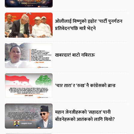
ओलीलाई विष्णुको इग्नोरः ‘पार्टी पुनर्गठन
प्रतिवेदन’पछि मात्रै भेट्ने
खबरदार! बाटो नबिराऊ
‘चार तारा’ र ‘रुख’ नै कांग्रेसको ब्रान्ड
महान जेनजीहरूको ‘सहादत’ पानी
बाँडनेहरूको आतंकको लागि थियो?