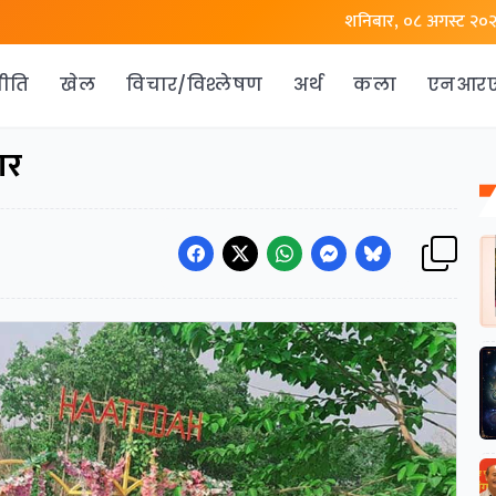
शनिबार, ०८ अगस्ट २०
ीति
खेल
विचार/विश्लेषण
अर्थ
कला
एनआर
ार