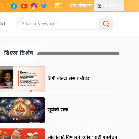
Facebook
YouTube
Instagram
X
२६
अन्य संस्करण
नेपाली
एन
बिएल विशेष
तिमी बोल्दा संसार बाँच्छ
सूर्यको सत्ता
ओलीलाई विष्णुको इग्नोरः ‘पार्टी पुनर्गठन