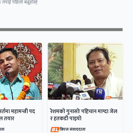
 तपाईं पहिलो बन्नुहोस्!
सर्तमा महामन्त्री पद
रेशमको गुनासोः पहिचान माग्दा जेल
डेल तयार
र हतकडी पाइयो
ाता
बिएल संवाददाता