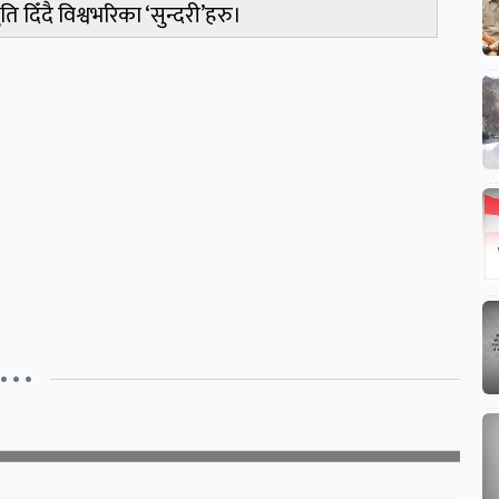
ि दिँदै विश्वभरिका ‘सुन्दरी’हरु।
• • •