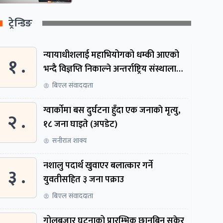
ट्रेन्डिङ
न्यायाधीशलाई महाभियोगको धम्की आएको
१ .
भन्दै विज्ञप्ति निकाल्ने अन्तर्राष्ट्रिय संस्थालाई
संसदीय समितिमा बोलाइयो
बिएल संवाददाता
ग्वार्काेमा बस दुर्घटना हुँदा एक जनाकाे मृत्यु,
२ .
१८ जना घाइते (अपडेट)
सनीराज शाक्य
नशालु पदार्थ खुवाएर बलात्कार गर्ने
३ .
युवतीसहित ३ जना पक्राउ
बिएल संवाददाता
गोलबजार घटनाको प्रारम्भिक छानबिन सकेर