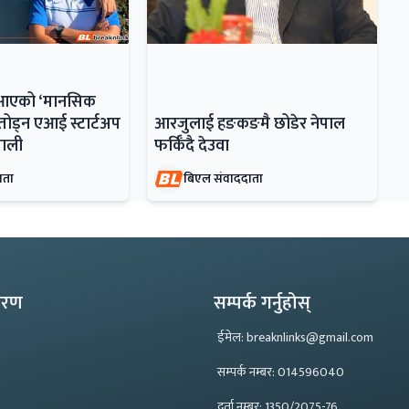
ँदै आएको ‘मानसिक
ोड्न एआई स्टार्टअप
आरजुलाई हङकङमै छोडेर नेपाल
ेपाली
फर्किँदै देउवा
ाता
बिएल संवाददाता
्करण
सम्पर्क गर्नुहोस्
ईमेल: breaknlinks@gmail.com
सम्पर्क नम्बर: 014596040
दर्ता नम्बर: 1350/2075-76