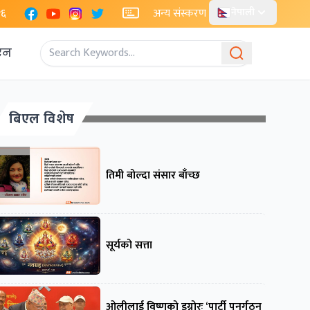
Facebook
YouTube
Instagram
X
२६
अन्य संस्करण
नेपाली
एन
बिएल विशेष
तिमी बोल्दा संसार बाँच्छ
सूर्यको सत्ता
ओलीलाई विष्णुको इग्नोरः ‘पार्टी पुनर्गठन