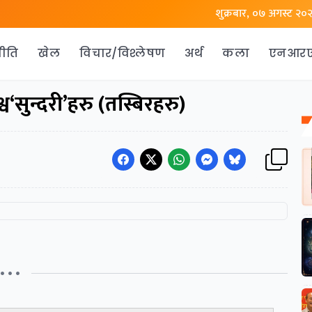
शुक्रबार, ०७ अगस्ट २०
ीति
खेल
विचार/विश्लेषण
अर्थ
कला
एनआर
व‘सुन्दरी’हरु (तस्बिरहरु)
• • •