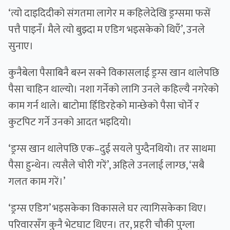
‘त्यो दाइदिदीको संगतमा लागेर म कहिलेदेखि ड्रग्समा फसें
पत्तै पाइनँ। मैले त्यो बुझ्दा म एडिग भइसकेको थिएँ’, उनले
सुनाए।
कुनैबेला पैसाबिनै बस्न सक्ने विकासलाई ड्रग्स खान थालेपछि
पैसा चाहिन थाल्यो। नशा गर्नेको लागि उनले कहिल्यै नगरेको
काम गर्न थाले। बाटोमा हिँडिरहेको मान्छेको पैसा चोर्ने र
कुटपिट गर्ने उनको आदत भइदियो।
‘ड्रग्स खान थालेपछि एक–दुई सयले पुग्दैनथियो। तर साथमा
पैसा हुन्थेन। त्यसैले चोरी गरें’, अहिले उनलाई लाग्छ, ‘सबै
गलत काम गरें।’
‘ड्रग्स एडिग’ भइसकेका विकासले घर त्यागिसकेका थिए।
परिवारसँग कुनै भेटघाट थिएन। तर, प्रहरी चौकी पुग्ला