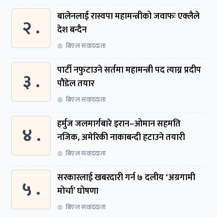
बालेनलाई रास्वपा महामन्त्रीको जवाफः एक्लैले
२ .
देश बन्दैन
बिएल संवाददाता
पार्टी नफुटाउने सर्तमा महामन्त्री पद त्याग्न प्रदीप
३ .
पौडेल तयार
बिएल संवाददाता
हर्मुज जलमार्गबारे इरान–ओमान सहमति
४ .
नजिक, अमेरिकी नाकाबन्दी हटाउने तयारी
बिएल संवाददाता
सरकारलाई खबरदारी गर्न ७ दलीय ‘अग्रगामी
५ .
मोर्चा’ घोषणा
बिएल संवाददाता