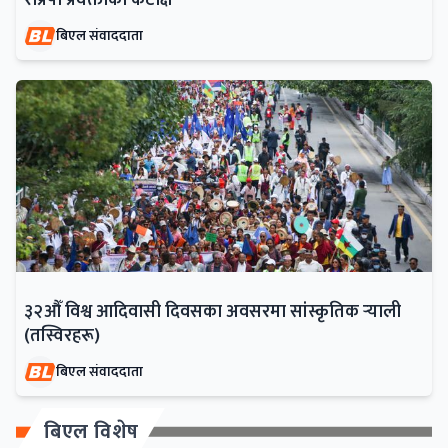
राप्रपा प्रवक्ताको कटाक्ष
बिएल संवाददाता
३२औँ विश्व आदिवासी दिवसका अवसरमा सांस्कृतिक र्‍याली
(तस्विरहरू)
बिएल संवाददाता
बिएल विशेष