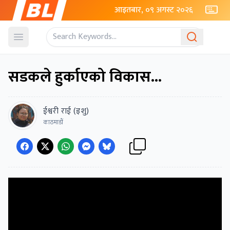
आइतबार, ०९ अगस्ट २०२६
Open menu
सडकले हुर्काएको विकास...
ईश्वरी राई (इशु)
काठमाडाैं