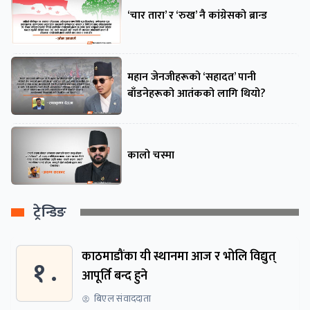
‘चार तारा’ र ‘रुख’ नै कांग्रेसको ब्रान्ड
महान जेनजीहरूको ‘सहादत’ पानी
बाँडनेहरूको आतंकको लागि थियो?
कालो चस्मा
ट्रेन्डिङ
काठमाडौंका यी स्थानमा आज र भोलि विद्युत्
१ .
आपूर्ति बन्द हुने
बिएल संवाददाता