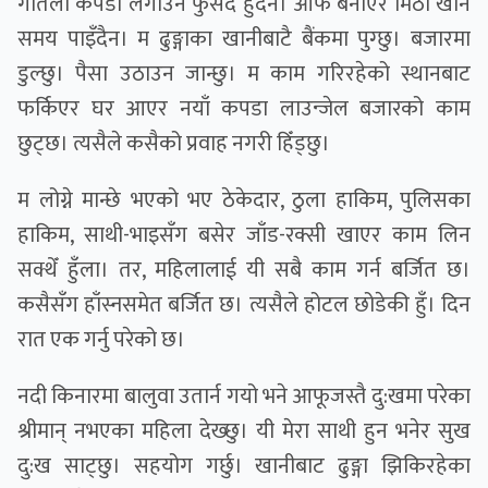
गतिला कपडा लगाउने फुर्सद हुँदैन। आफैँ बनाएर मिठो खाने
समय पाइँदैन। म ढुङ्गाका खानीबाटै बैंकमा पुग्छु। बजारमा
डुल्छु। पैसा उठाउन जान्छु। म काम गरिरहेको स्थानबाट
फर्किएर घर आएर नयाँ कपडा लाउन्जेल बजारको काम
छुट्छ। त्यसैले कसैको प्रवाह नगरी हिँड्छु।
म लोग्ने मान्छे भएको भए ठेकेदार, ठुला हाकिम, पुलिसका
हाकिम, साथी-भाइसँग बसेर जाँड-रक्सी खाएर काम लिन
सक्थेँ हुँला। तर, महिलालाई यी सबै काम गर्न बर्जित छ।
कसैसँग हाँस्नसमेत बर्जित छ। त्यसैले होटल छोडेकी हुँ। दिन
रात एक गर्नु परेको छ।
नदी किनारमा बालुवा उतार्न गयो भने आफूजस्तै दु:खमा परेका
श्रीमान् नभएका महिला देख्छु। यी मेरा साथी हुन भनेर सुख
दु:ख साट्छु। सहयोग गर्छु। खानीबाट ढुङ्गा झिकिरहेका