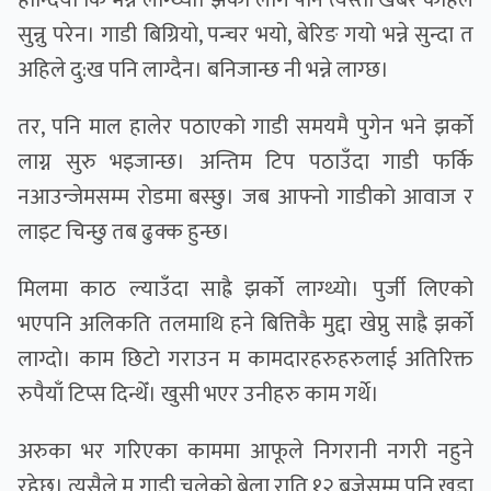
हान्दियो कि भन्ने लाग्थ्यो। झर्को लागे पनि त्यस्तो खबर कहिले
सुन्नु परेन। गाडी बिग्रियो, पन्चर भयो, बेरिङ गयो भन्ने सुन्दा त
अहिले दु:ख पनि लाग्दैन। बनिजान्छ नी भन्ने लाग्छ।
तर, पनि माल हालेर पठाएको गाडी समयमै पुगेन भने झर्को
लाग्न सुरु भइजान्छ। अन्तिम टिप पठाउँदा गाडी फर्कि
नआउन्जेमसम्म रोडमा बस्छु। जब आफ्नो गाडीको आवाज र
लाइट चिन्छु तब ढुक्क हुन्छ।
मिलमा काठ ल्याउँदा साह्रै झर्को लाग्थ्यो। पुर्जी लिएको
भएपनि अलिकति तलमाथि हने बित्तिकै मुद्दा खेप्नु साह्रै झर्को
लाग्दो। काम छिटो गराउन म कामदारहरुहरुलाई अतिरिक्त
रुपैयाँ टिप्स दिन्थेँ। खुसी भएर उनीहरु काम गर्थे।
अरुका भर गरिएका काममा आफूले निगरानी नगरी नहुने
रहेछ। त्यसैले म गाडी चलेको बेला राति १२ बजेसम्म पनि खडा