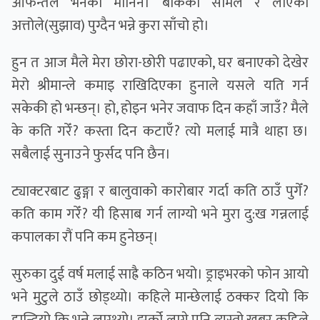
आफन्तले भनेको मानिनँ। बोकेको सामल र लाएको
अत्तोले(सुझाव) पुग्दैन भन्ने कुरा साँचो हो।
हुन त आज मैले मेरा छोरा-छोरी पढाएको, घर बनाएको देखेर
मेरो श्रीमान्ले कमाइ राखिदिएका हुनाले यसले यति गर्न
सकेकी हो भन्छन्। हो, होइन भनेर जवाफ दिन कहाँ जाउँ? मैले
के कति गरेँ? कस्ता दिन कटाएँ? त्यो मलाई मात्रै थाहा छ।
सबैलाई सुनाउने फुर्सद पनि छैन।
ट्याक्टरबाट ढुङ्गा र बालुवाको कारोबार गर्दा कति ठाउँ पुगेँ?
कति काम गरेँ? यी हिसाब गर्न लाग्यो भने मुरा दु:ख गन्नलाई
कपालका रौं पनि कम हुनेछन्।
सुरुका दुई वर्ष मलाई साह्रै कठिन भयो। ड्राइभरको फोन आयो
भने मुटुले ठाउँ छोड्थ्यो। कहिले मान्छेलाई ठक्कर दियो कि