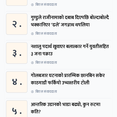
समितिमा बोलाइयो
बिएल संवाददाता
गुण्डुले राजीनामाको दबाब दिएपछि बोल्दाबोल्दै
२ .
भक्कानिएर ‘ढले’ जगन्नाथ थपलिया
बिएल संवाददाता
नशालु पदार्थ खुवाएर बलात्कार गर्ने युवतीसहित
३ .
३ जना पक्राउ
बिएल संवाददाता
गोलबजार घटनाको प्रारम्भिक छानबिन सकेर
४ .
काठमाडौं फर्कियो उच्चस्तरीय टोली
बिएल संवाददाता
आन्तरिक उडानको भाडा बढ्यो, कुन रुटमा
५ .
कति?