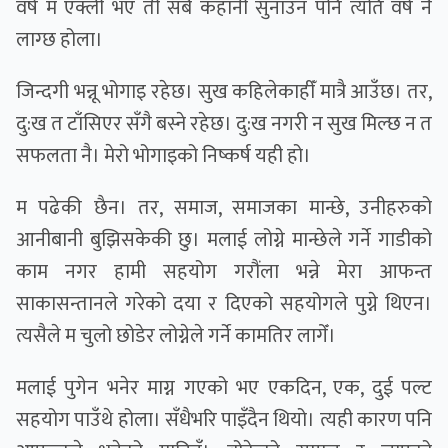
वर्ष म एक्ली भएँ ती सबै कहानी सुनाउन पनि त्यति वर्ष नै
लाग्छ होला।
जिन्दगी भन्नू भोगाइ रहेछ। सुख कहिलेकाहीँ मात्रै आउँछ। तर,
दु:ख त टाँसिएर सँगै बस्ने रहेछ। दु:ख नगरी न सुख मिल्छ न त
सफलता नै। मेरो भोगाइको निष्कर्ष यही हो।
म पढेकी छैन। तर, समाज, समाजका मान्छे, उनीहरुको
आनीबानी बुझिसकेकी छु। मलाई लोग्ने मान्छेले गर्ने गाडीको
काम नगर हामी सहयोग गरौंला भन्ने मेरा आफन्त
साकासन्तानले गरेको दया र दिएको सहयोगले पुग्ने थिएन।
त्यसैले म चुलो छोडेर लोग्नेले गर्ने कामतिर लागेँ।
मलाई पुगेन भनेर माग्न गएको भए एकदिन, एक, दुई पल्ट
सहयोग पाउँथे होला। सँधैभरि पाइँदैन थियो। त्यही कारण पनि