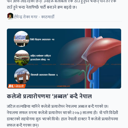
पनि आफै लडिरहेका छन्। उनीहरू बेलाबेला एक ठाउँ हुनुपर्ने भन्छन् पनि तर एक
ठाउँ हुने भन्दा नेतापिच्छै पार्टी बनाउने क्रम बढ्दो छ।
टोपेन्द्र रोका मगर - काठमाडौँ
कलेजो प्रत्यारोपणमा ‘अब्बल’ बन्दै नेपाल
जटिल शल्यक्रिया मानिने कलेजाे प्रत्यारोपन नेपालमा अब्बल बन्दै गएको छ।
नेपालमा सफल रुपमा कलेजो प्रत्याराेपन भएको २०७३ सालमा हो। यो पनि विदेशी
डाक्टरको सहयाेगमा सुरु भएको थियो। हाल नेपाली डाक्टर नै कलेजाे प्रत्याराेपनमा
सफल बन्दै गएका छन्।