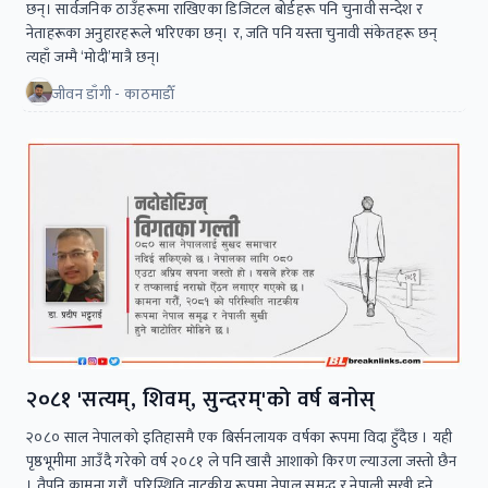
छन्। सार्वजनिक ठाउँहरूमा राखिएका डिजिटल बोर्डहरू पनि चुनावी सन्देश र
नेताहरूका अनुहारहरूले भरिएका छन्। र, जति पनि यस्ता चुनावी संकेतहरू छन्
त्यहाँ जम्मै ‘मोदी’मात्रै छन्।
जीवन डाँगी - काठमाडाैँ
२०८१ 'सत्यम्, शिवम्, सुन्दरम्'को वर्ष बनोस्
२०८० साल नेपालको इतिहासमै एक बिर्सनलायक वर्षका रूपमा विदा हुँदैछ । यही
पृष्ठभूमीमा आउँदै गरेको वर्ष २०८१ ले पनि खासै आशाको किरण ल्याउला जस्तो छैन
। तैपनि कामना गरौं, परिस्थिति नाटकीय रूपमा नेपाल समृद्ध र नेपाली सुखी हुने