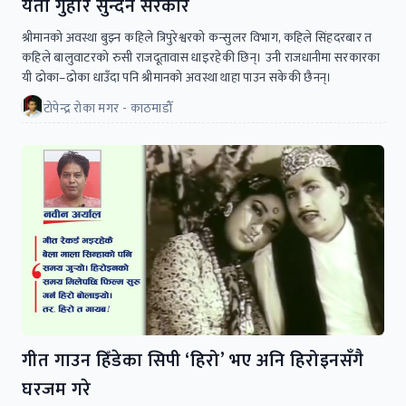
यता गुहार सुन्दैन सरकार
श्रीमानको अवस्था बुझ्न कहिले त्रिपुरेश्वरको कन्सुलर विभाग, कहिले सिंहदरबार त
कहिले बालुवाटरको रुसी राजदूतावास धाइरहेकी छिन्। उनी राजधानीमा सरकारका
यी ढोका–ढोका धाउँदा पनि श्रीमानको अवस्था थाहा पाउन सकेकी छैनन्।
टोपेन्द्र रोका मगर - काठमाडौँ
गीत गाउन हिँडेका सिपी ‘हिरो’ भए अनि हिरोइनसँगै
घरजम गरे