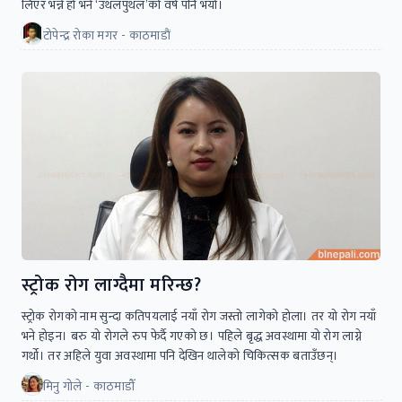
लिएर भन्ने हो भने ‘उथलपुथल’को वर्ष पनि भयो।
टोपेन्द्र रोका मगर - काठमाडाैं
स्ट्रोक रोग लाग्दैमा मरिन्छ?
स्ट्रोक रोगकाे नाम सुन्दा कतिपयलाई नयाँ रोग जस्तो लागेको होला। तर यो रोग नयाँ
भने होइन। बरु यो रोगले रुप फेर्दै गएको छ। पहिले बृद्ध अवस्थामा यो रोग लाग्ने
गर्थो। तर अहिले युवा अवस्थामा पनि देखिन थालेकाे चिकित्सक बताउँछन्।
मिनु गोले - काठमाडौँ