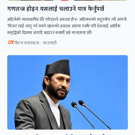
गणतन्त्र होइन यसलाई चलाउने पात्र फेर्नुपर्छ
अहिलेको व्यवस्थाभित्र धेरै गरिहाल्ने अवस्था छैन। अधिकारको सदुपयोग गर्दै आफ्नो
‘भिजन’लाई लागू गर्न सक्ने खालको अवस्था आएमा पक्कै पनि देशलाई आर्थिक
समृद्धिको दिशामा अगाडि बढाउन सक्छौँ भन्ने मान्यतामा छौँ।
बिएल संवाददाता - काठमाडाैं