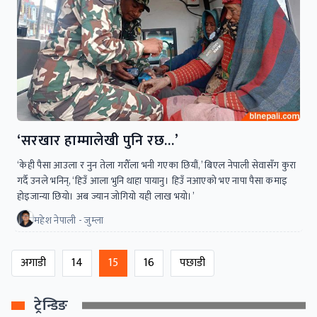
‘सरखार हाम्मालेखी पुनि रछ…’
‘केही पैसा आउला र नुन तेला गरौँला भनी गएका छियौं,’ बिएल नेपाली सेवासँग कुरा
गर्दै उनले भनिन्, ‘हिउँ आला भुनि थाहा पायानु। हिउँ नआएको भए नापा पैसा कमाइ
होइजान्या छियो। अब ज्यान जोगियो यही लाख भयो।’
महेश नेपाली - जुम्ला
अगाडी
14
15
16
पछाडी
ट्रेन्डिङ