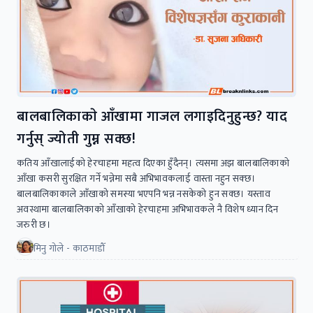
बालबालिकाकाे आँखामा गाजल लगाइदिनुहुन्छ? याद
गर्नुस् ज्योती गुम्न सक्छ!
कतिय आँखालाईकाे हेरचाहमा महत्व दिएका हुँदैनन्। त्यसमा अझ बालबालिकाकाे
आँखा कसरी सुरक्षित गर्ने भन्नेमा सबै अभिभावकलाई वास्ता नहुन सक्छ।
बालबालिकाकाले आँखाको समस्या भएपनि भन्न नसकेकाे हुन सक्छ। यस्ताव
अवस्थामा बालबालिकाकाे आँखाकाे हेरचाहमा अभिभावकले नै विशेष ध्यान दिन
जरुरी छ।
मिनु गोले - काठमाडौँ