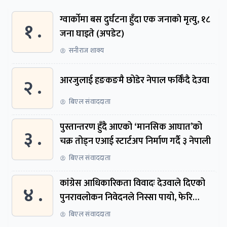
ग्वार्काेमा बस दुर्घटना हुँदा एक जनाकाे मृत्यु, १८
१ .
जना घाइते (अपडेट)
सनीराज शाक्य
२ .
आरजुलाई हङकङमै छोडेर नेपाल फर्किँदै देउवा
बिएल संवाददाता
पुस्तान्तरण हुँदै आएको ‘मानसिक आघात’को
३ .
चक्र तोड्न एआई स्टार्टअप निर्माण गर्दै ३ नेपाली
बिएल संवाददाता
कांग्रेस आधिकारिकता विवादः देउवाले दिएको
४ .
पुनरावलोकन निवेदनले निस्सा पायो, फेरि
सुरुदेखि सुनुवाइ हुने
बिएल संवाददाता