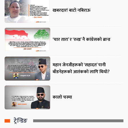
खबरदार! बाटो नबिराऊ
‘चार तारा’ र ‘रुख’ नै कांग्रेसको ब्रान्ड
महान जेनजीहरूको ‘सहादत’ पानी
बाँडनेहरूको आतंकको लागि थियो?
कालो चस्मा
ट्रेन्डिङ