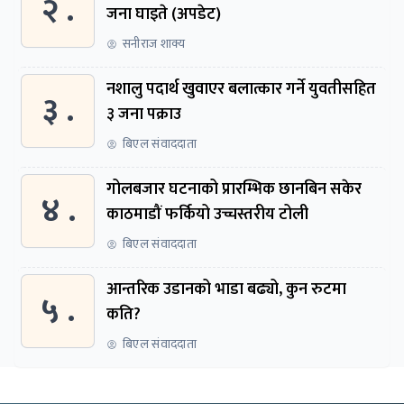
२ .
जना घाइते (अपडेट)
सनीराज शाक्य
नशालु पदार्थ खुवाएर बलात्कार गर्ने युवतीसहित
३ .
३ जना पक्राउ
बिएल संवाददाता
गोलबजार घटनाको प्रारम्भिक छानबिन सकेर
४ .
काठमाडौं फर्कियो उच्चस्तरीय टोली
बिएल संवाददाता
आन्तरिक उडानको भाडा बढ्यो, कुन रुटमा
५ .
कति?
बिएल संवाददाता