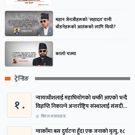
महान जेनजीहरूको ‘सहादत’ पानी
बाँडनेहरूको आतंकको लागि थियो?
कालो चस्मा
ट्रेन्डिङ
न्यायाधीशलाई महाभियोगको धम्की आएको भन्दै
१ .
विज्ञप्ति निकाल्ने अन्तर्राष्ट्रिय संस्थालाई संसदीय
समितिमा बोलाइयो
बिएल संवाददाता
ग्वार्काेमा बस दुर्घटना हुँदा एक जनाकाे मृत्यु, १८