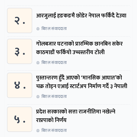
२ .
आरजुलाई हङकङमै छोडेर नेपाल फर्किँदै देउवा
बिएल संवाददाता
गोलबजार घटनाको प्रारम्भिक छानबिन सकेर
३ .
काठमाडौं फर्कियो उच्चस्तरीय टोली
बिएल संवाददाता
पुस्तान्तरण हुँदै आएको ‘मानसिक आघात’को
४ .
चक्र तोड्न एआई स्टार्टअप निर्माण गर्दै ३ नेपाली
बिएल संवाददाता
प्रदेश सरकारको सत्ता राजनीतिमा नखेल्ने
५ .
राप्रपाको निर्णय
बिएल संवाददाता