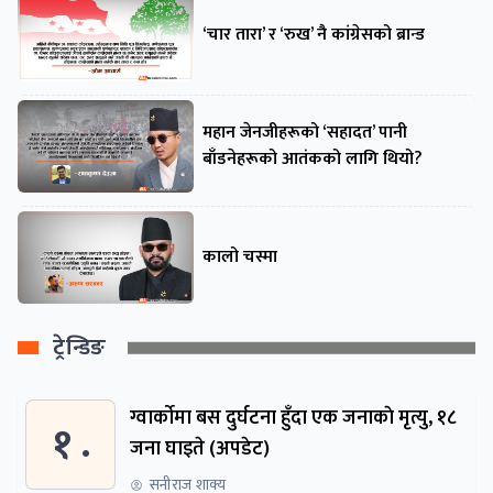
‘चार तारा’ र ‘रुख’ नै कांग्रेसको ब्रान्ड
महान जेनजीहरूको ‘सहादत’ पानी
बाँडनेहरूको आतंकको लागि थियो?
कालो चस्मा
ट्रेन्डिङ
ग्वार्काेमा बस दुर्घटना हुँदा एक जनाकाे मृत्यु, १८
१ .
जना घाइते (अपडेट)
सनीराज शाक्य