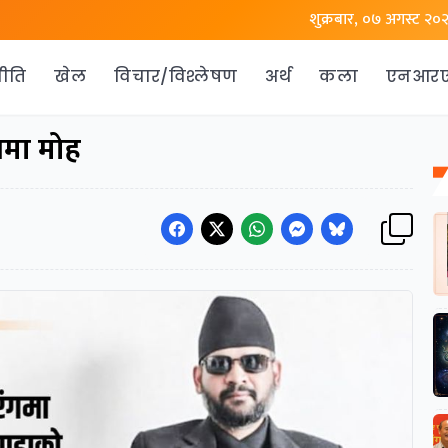
शुक्रबार, ०७ अगस्ट २०
ीति
खेल
विचार/विश्लेषण
अर्थ
कला
एनआर
ंगमा मोह