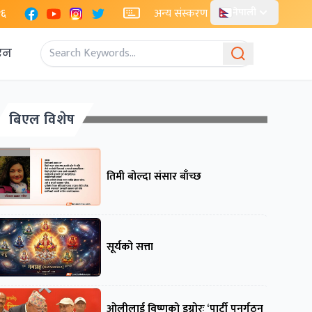
Facebook
YouTube
Instagram
X
२६
अन्य संस्करण
नेपाली
एन
बिएल विशेष
तिमी बोल्दा संसार बाँच्छ
सूर्यको सत्ता
ओलीलाई विष्णुको इग्नोरः ‘पार्टी पुनर्गठन