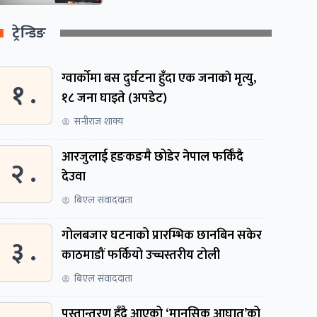
ट्रेन्डिङ
ग्वार्काेमा बस दुर्घटना हुँदा एक जनाकाे मृत्यु,
१ .
१८ जना घाइते (अपडेट)
सनीराज शाक्य
आरजुलाई हङकङमै छोडेर नेपाल फर्किँदै
२ .
देउवा
बिएल संवाददाता
गोलबजार घटनाको प्रारम्भिक छानबिन सकेर
३ .
काठमाडौं फर्कियो उच्चस्तरीय टोली
बिएल संवाददाता
पुस्तान्तरण हुँदै आएको ‘मानसिक आघात’को