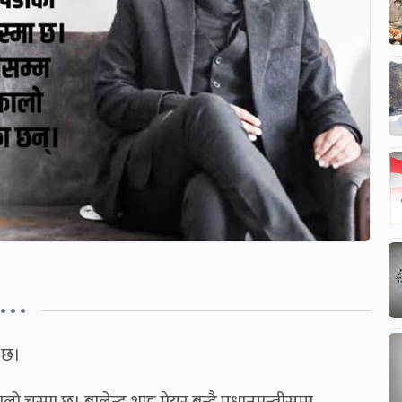
• • •
ो छ।