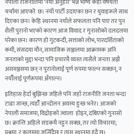
नेपाली राजनीतिमा ‘नयाँँ अनुहार’ भन्ने भाष्य केही वर्षयता
चर्चामा आएको छ। नयाँ पार्टी उदाएका छन र युवाहरूले साथ
दिएका छन। केहि स्थानमा नयाँले सफलता पनि पाए तर पुन
शैली पुरानो भएको कारण आज विवाद र गुनासोको दलदलमा
परेका छन। कारण हो गुटबन्दी, सत्ताको लोभ, पारदर्शिताको
कमी, संसदमा मौन, सामाजिक सञ्जालमा आक्रामक अनि
जनताको मुद्दा भन्दा पनि प्रचारमै व्यस्त त्यसैले जनता अझै
असमञ्जसमा छन् न पुरानोलाई पूर्ण रुपमा फाल्न सक्छन्, न
नयाँँलाई पूर्णरूपमा अँगाल्न।
इतिहास हेर्दा बुझिन्छ जहिले पनि जहाँ राजनीति जनता भन्दा
टाढा जान्छ, त्यहाँँ आन्दोलन अवस्य हुन्छ भनेर। आजको
नेपाली समाजमा, विद्रोहको ज्वाला होइन, दबिएको गुनासो
छ। क्रान्ति अहिले सडकमै नहुन सक्छ, तर त्यो विचारमा,
प्रश्नमा, र कलममा जन्मिँदैछ र त्यस स्थानमा हुंदै छ।