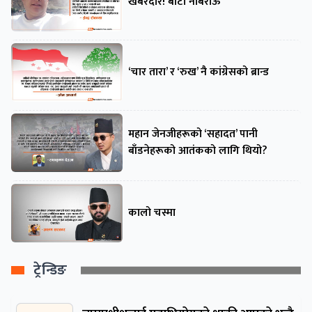
खबरदार! बाटो नबिराऊ
‘चार तारा’ र ‘रुख’ नै कांग्रेसको ब्रान्ड
महान जेनजीहरूको ‘सहादत’ पानी
बाँडनेहरूको आतंकको लागि थियो?
कालो चस्मा
ट्रेन्डिङ