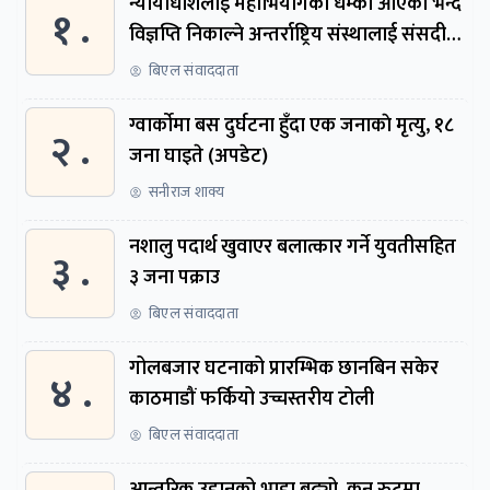
न्यायाधीशलाई महाभियोगको धम्की आएको भन्दै
१ .
विज्ञप्ति निकाल्ने अन्तर्राष्ट्रिय संस्थालाई संसदीय
समितिमा बोलाइयो
बिएल संवाददाता
ग्वार्काेमा बस दुर्घटना हुँदा एक जनाकाे मृत्यु, १८
२ .
जना घाइते (अपडेट)
सनीराज शाक्य
नशालु पदार्थ खुवाएर बलात्कार गर्ने युवतीसहित
३ .
३ जना पक्राउ
बिएल संवाददाता
गोलबजार घटनाको प्रारम्भिक छानबिन सकेर
४ .
काठमाडौं फर्कियो उच्चस्तरीय टोली
बिएल संवाददाता