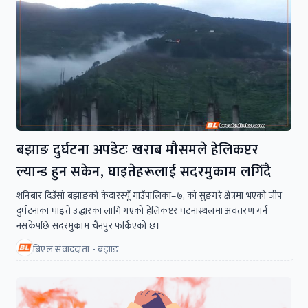
बझाङ दुर्घटना अपडेटः खराब मौसमले हेलिकप्टर
ल्यान्ड हुन सकेन, घाइतेहरूलाई सदरमुकाम लगिँदै
शनिबार दिउँसो बझाङको केदारस्यूँ गाउँपालिका–७, को सुङगरे क्षेत्रमा भएको जीप
दुर्घटनाका घाइते उद्धारका लागि गएको हेलिकप्टर घटनास्थलमा अवतरण गर्न
नसकेपछि सदरमुकाम चैनपुर फर्किएको छ।
बिएल संवाददाता - बझाङ