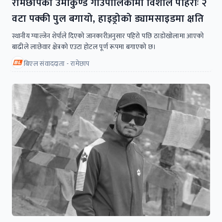
रामेछापको उमाकुण्ड गाउँपालिकामा विशाल पहिरोः २
वटा पक्की पुल बगायो, हाइड्रोको ड्यामसाइडमा क्षति
स्थानीय ग्याल्जेन शेर्पाले दिएको जानकारीअनुसार पहिरो पछि ठाडोखोलामा आएको
बाढीले लाछेवार क्षेत्रको एउटा होटल पूर्ण रूपमा बगाएको छ।
बिएल संवाददाता - रामेछाप