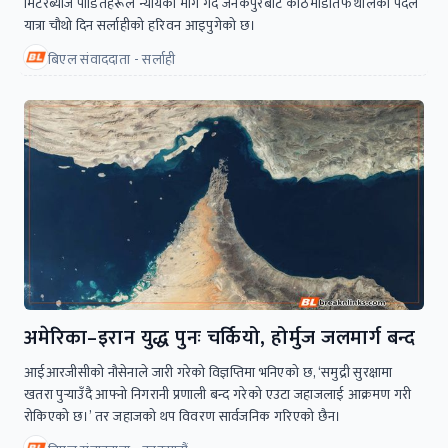
मिटरब्याज पीडितहरूले न्यायको माग गर्दै जनकपुरबाट काठमाडौंतर्फ थालेको पैदल
यात्रा चौथो दिन सर्लाहीको हरिवन आइपुगेको छ।
बिएल संवाददाता - सर्लाही
अमेरिका–इरान युद्ध पुनः चर्कियो, होर्मुज जलमार्ग बन्द
आईआरजीसीको नौसेनाले जारी गरेको विज्ञप्तिमा भनिएको छ, ‘समुद्री सुरक्षामा
खतरा पुर्‍याउँदै आफ्नो निगरानी प्रणाली बन्द गरेको एउटा जहाजलाई आक्रमण गरी
रोकिएको छ।’ तर जहाजको थप विवरण सार्वजनिक गरिएको छैन।