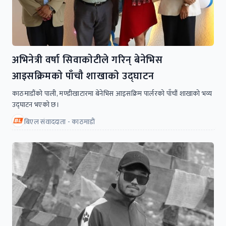
अभिनेत्री वर्षा सिवाकाेटीले गरिन् बेनेभिस
आइसक्रिमकाे पाँचाै शाखाकाे उद्घाटन
काठमाडौंको पाली, मण्डीखाटारमा बेनेभिस आइसक्रिम पार्लरको पाँचौं शाखाकाे भव्य
उद्घाटन भएकाे छ।
बिएल संवाददाता - काठमाडाैं