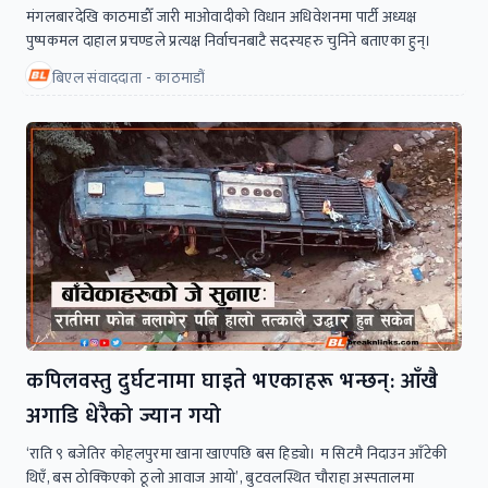
मंगलबारदेखि काठमाडाैँ जारी माओवादीकाे विधान अधिवेशनमा पार्टी अध्यक्ष
पुष्पकमल दाहाल प्रचण्डले प्रत्यक्ष निर्वाचनबाटै सदस्यहरु चुनिने बताएका हुन्।
बिएल संवाददाता - काठमाडौं
कपिलवस्तु दुर्घटनामा घाइते भएकाहरू भन्छन्: आँखै
अगाडि धेरैको ज्यान गयो
‘राति ९ बजेतिर कोहलपुरमा खाना खाएपछि बस हिड्यो। म सिटमै निदाउन आँटेकी
थिएँ, बस ठोक्किएको ठूलो आवाज आयो’, बुटवलस्थित चौराहा अस्पतालमा