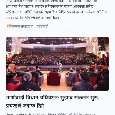
सोया योसिदा, भारतका मानवअधिकारकर्मी तथा नर्मदा बचाओ आन्दोलनका
अभियन्ता मेधा पाटकर, ल्याटिन अमेरिकाका सामाजिक अभियन्ता अलेदा
ग्वेभेरालगायत अथिति वक्ताको सहभागिता निश्चित भएको नेपाल आयोजक समितिका
सदस्य डा. नेत्र तिमिल्सिनाले जानकारी दिए।
बिएल संवाददाता - काठमाडौं
माओवादी विधान अधिवेशन: सुझाव संकलन सुरू,
प्रचण्डले जवाफ दिने
नेकपा (माओवादी केन्द्र) को प्रथम विधान अधिवेशनको तेस्रो दिन समूहगत