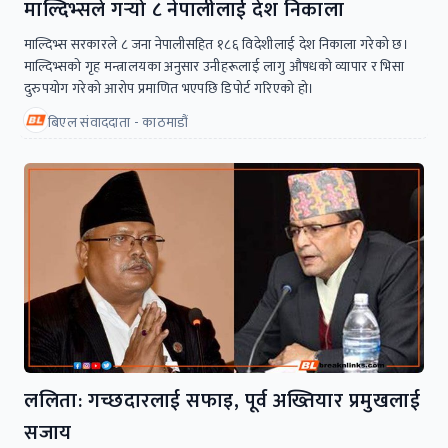
माल्दिभ्सले गर्‍यो ८ नेपालीलाई देश निकाला
माल्दिभ्स सरकारले ८ जना नेपालीसहित १८६ विदेशीलाई देश निकाला गरेको छ।
माल्दिभ्सको गृह मन्त्रालयका अनुसार उनीहरूलाई लागु औषधको व्यापार र भिसा
दुरुपयोग गरेको आरोप प्रमाणित भएपछि डिपोर्ट गरिएको हो।
बिएल संवाददाता - काठमाडौं
ललिता: गच्छदारलाई सफाइ, पूर्व अख्तियार प्रमुखलाई
सजाय