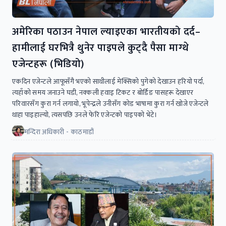
अमेरिका पठाउन नेपाल ल्याइएका भारतीयको दर्द–
हामीलाई घरभित्रै थुनेर पाइपले कुट्दै पैसा माग्थे
एजेन्टहरू (भिडियो)
एकदिन एजेन्टले आफूसँगै भएको साथीलाई मेक्सिको पुगेको देखाउन हरियो पर्दा,
त्यहाँको समय जनाउने घडी, नक्कली हवाइ टिकट र बोर्डिङ पासहरू देखाएर
परिवारसँग कुरा गर्न लगायो, भूपेन्द्रले उनीसँग कोड भाषामा कुरा गर्न खोजे एजेन्टले
थाहा पाइहाल्यो, त्यसपछि उनले फेरि एजेन्टको पाइपको भेटे।
मन्दिरा अधिकारी - काठमाडौं