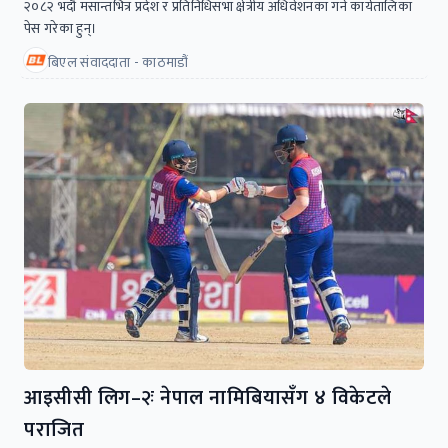
२०८२ भदौ मसान्तभित्र प्रदेश र प्रतिनिधिसभा क्षेत्रीय अधिवेशनका गर्ने कार्यतालिका
पेस गरेका हुन्।
बिएल संवाददाता - काठमाडौं
आइसीसी लिग–२ः नेपाल नामिबियासँग ४ विकेटले
पराजित