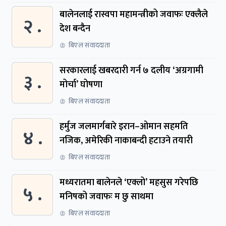
बालेनलाई रास्वपा महामन्त्रीको जवाफः एक्लैले
२ .
देश बन्दैन
बिएल संवाददाता
सरकारलाई खबरदारी गर्न ७ दलीय ‘अग्रगामी
३ .
मोर्चा’ घोषणा
बिएल संवाददाता
हर्मुज जलमार्गबारे इरान–ओमान सहमति
४ .
नजिक, अमेरिकी नाकाबन्दी हटाउने तयारी
बिएल संवाददाता
मध्यरातमा बालेनले ‘एक्लो’ महसुस गरेपछि
५ .
मनिषको जवाफः म छु साथमा
बिएल संवाददाता