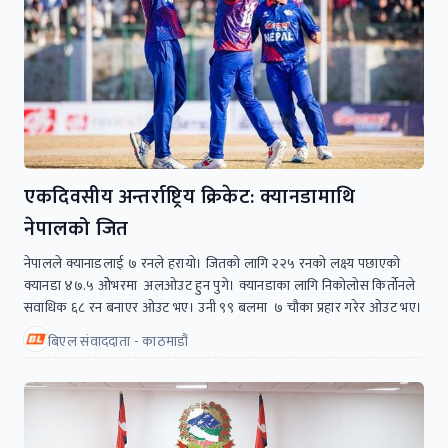
एकदिवसीय अन्तर्राष्ट्रिय क्रिकेट: क्यानडामाथि
नेपालको जित
नेपालले क्यानाडलाई ७ रनले हरायाे। जितकाे लागि २२५ रनकाे लक्ष्य पछाएकाे
क्यानडा ४७.५ ओेभरमा अलओउट हुन पुगे। क्यानडाका लागि निकाेलाेस किर्तोनले
सवाधिक ६८ रन बनाएर ओउट भए। उनी ९९ बलमा ७ चौका प्रहार गरेर ओउट भए।
बिएल संवाददाता - काठमाडौं