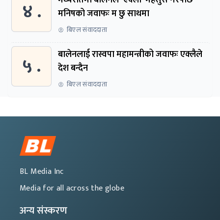
मध्यरातमा बालेनले ‘एक्लो’ महसुस गरेपछि
४ .
मनिषको जवाफः म छु साथमा
बिएल संवाददाता
बालेनलाई रास्वपा महामन्त्रीको जवाफः एक्लैले
५ .
देश बन्दैन
बिएल संवाददाता
BL Media Inc
Media for all across the globe
अन्य संस्करण