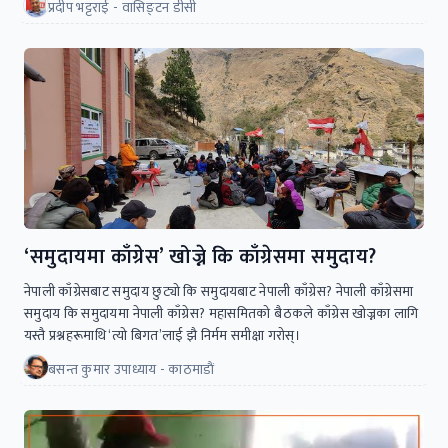
प्रदीप भट्टराई - वासिङ्टन डीसी
‘समुदायमा काँग्रेस’ खोज्ने कि काँग्रेसमा समुदाय?
नेपाली काँग्रेसबाट समुदाय छुट्यो कि समुदायबाट नेपाली काँग्रेस? नेपाली काँग्रेसमा
समुदाय कि समुदायमा नेपाली काँग्रेस? महासमितको बैठकले काँग्रेस खोज्नका लागि
यस्तै प्रश्नहरूमाथि ‘त्यो बिगत’लाई झै निर्मम समीक्षा गरोस्।
बसन्त कुमार उपाध्याय - काठमाडाैं