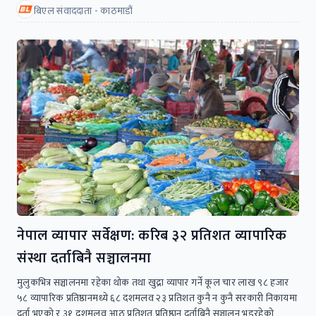
बिएल संवाददाता - काठमाडौं
नेपाल व्यापार सर्वेक्षण: करिब ३२ प्रतिशत व्यापारिक
संस्था दर्ताबिनै सञ्चालनमा
मुलुकभित्र सञ्चालनमा रहेका थोक तथा खुद्रा व्यापार गर्ने कूल चार लाख ९८ हजार
५८ व्यापारिक प्रतिष्ठानमध्ये ६८ दशमलव २३ प्रतिशत कुनै न कुनै सरकारी निकायमा
दर्ता भएको र ३१ दशमलव आठ प्रतिशत प्रतिष्ठान दर्ताबिनै सञ्चालन भइरहेको