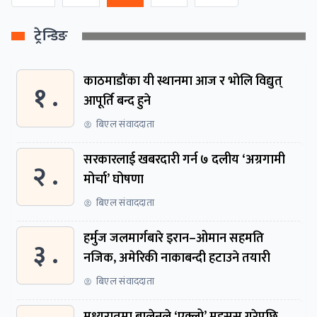
ट्रेन्डिङ
काठमाडौंका यी स्थानमा आज र भोलि विद्युत्
१ .
आपूर्ति बन्द हुने
बिएल संवाददाता
सरकारलाई खबरदारी गर्न ७ दलीय ‘अग्रगामी
२ .
मोर्चा’ घोषणा
बिएल संवाददाता
हर्मुज जलमार्गबारे इरान–ओमान सहमति
३ .
नजिक, अमेरिकी नाकाबन्दी हटाउने तयारी
बिएल संवाददाता