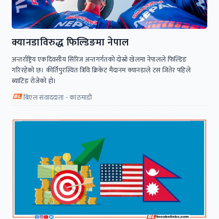
क्यानडाविरुद्ध फिल्डिङमा नेपाल
अन्तर्राष्ट्रिय एकदिवसीय सिरिज अन्तगर्गतकाे दाेस्राे खेलमा नेपालले फिल्डिङ
गरिरहेकाे छ। कीर्तिपुरस्थित त्रिवि क्रिकेट मैदानम क्यानडाले टस जितेर पहिले
ब्याटिङ राेजेकाे हाे।
बिएल संवाददाता - काठमाडाैं