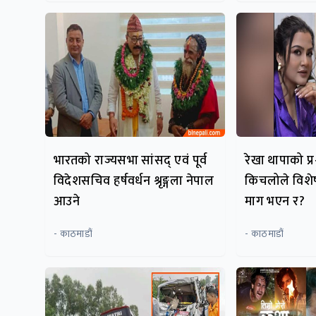
भारतको राज्यसभा सांसद् एवं पूर्व
रेखा थापाको प्रश
विदेशसचिव हर्षवर्धन श्रृङ्गला नेपाल
किचलोले विशे
आउने
माग भएन र?
- काठमाडौं
- काठमाडौं