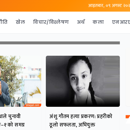
आइतबार, ०९ अगस्ट २०
ीति
खेल
विचार/विश्लेषण
अर्थ
कला
एनआर
ाले चुनावी
अंशु गौतम हत्या प्रकरण: प्रहरीको
ङ–१ को समग्र
ठूलो सफलता, अभियुक्त