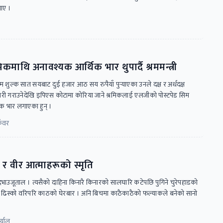
ताए ।
िकमाथि अनावश्यक आर्थिक भार थुपार्दै श्रममन्त्री
म शुल्क सात सयबाट दुई हजार आठ सय रुपैयाँ पुर्‍याएका उनले दक्ष र अर्धदक्ष
यकारी गराउनेदेखि इपिएस कोटामा कोरिया जाने श्रमिकलाई एलजीको पोस्टपेड सिम
िक भार लगाएका हुन् ।
ुँवर
 र वीर आत्माहरूको स्मृति
दभाउजूताल । त्यसैको दाहिना किनारै किनारको सालघारि कटेपछि पुगिने चुरेपहाडको
नो ढिस्को वरिपरि काठको घेरबार । अनि बिचमा काठैकाठैको फल्याकले बनेको सानो
्याल