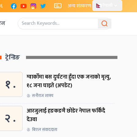
Facebook
YouTube
Instagram
X
२६
अन्य संस्करण
नेपाली
एन
ट्रेन्डिङ
ग्वार्काेमा बस दुर्घटना हुँदा एक जनाकाे मृत्यु,
१ .
१८ जना घाइते (अपडेट)
सनीराज शाक्य
आरजुलाई हङकङमै छोडेर नेपाल फर्किँदै
२ .
देउवा
बिएल संवाददाता