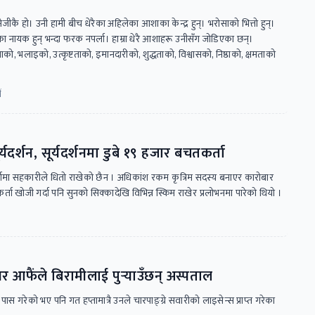
ानेजीकै हो। उनी हामी बीच धेरैका अहिलेका आशाका केन्द्र हुन्। भरोसाको भित्तो हुन्।
हिलेका नायक हुन् भन्दा फरक नपर्ला। हाम्रा धेरै आशाहरू उनीसँग जोडिएका छन्।
ाको, भलाइको, उत्कृष्टताको, इमानदारीको, शुद्धताको, विश्वासको, निष्ठाको, क्षमताको
ं
ूर्यदर्शन, सूर्यदर्शनमा डुबे १९ हजार बचतकर्ता
जामा सहकारीले धितो राखेको छैन । अधिकांश रकम कृत्रिम सदस्य बनाएर कारोबार
 खोजी गर्दा पनि सुनको सिक्कादेखि विभिन्न स्किम राखेर प्रलोभनमा पारेको थियो ।
यर आफैंले बिरामीलाई पुर्‍याउँछन् अस्पताल
ास गरेको भए पनि गत हप्तामात्रै उनले चारपाङ्ग्रे सवारीको लाइसेन्स प्राप्‍त गरेका