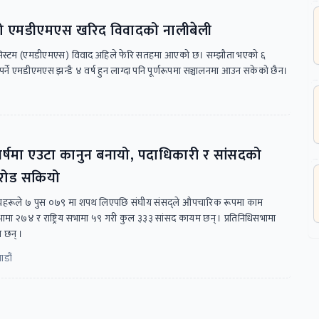
को एमडीएमएस खरिद विवादको नालीबेली
 सिस्टम (एमडीएमएस) विवाद अहिले फेरि सतहमा आएको छ। सम्झौता भएको ६
पर्ने एमडीएमएस झन्डै ४ वर्ष हुन लाग्दा पनि पूर्णरूपमा सञ्चालनमा आउन सकेको छैन।
वर्षमा एउटा कानुन बनायो, पदाधिकारी र सांसदको
रोड सकियो
दस्यहरूले ७ पुस ०७९ मा शपथ लिएपछि संघीय संसद्ले औपचारिक रूपमा काम
भामा २७४ र राष्ट्रिय सभामा ५९ गरी कुल ३३३ सांसद कायम छन् । प्रतिनिधिसभामा
त छन् ।
ाडौं