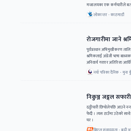
मन्त्रालयका एक कर्मचारीले ब
लोकान्तर - काठमाडौं
रोजगारीमा जाने श्रम
पूर्वप्रस्थान अभिमुखीकरण तालि
श्रमिकलाई अंग्रेजी भाषा बाध्
अनिवार्य गराएर अतिरिक्त आर्थ
नयाँ पत्रिका दैनिक - मुना क
निकुञ्ज जङ्गल सफारी
ढड्डीघारी छिचोलेपछि आउने नन्
फेदी । त्यस ठाउँमा उठेको सा
घर ।
बिएल संवाददाता - बद्री अर