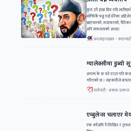
कुरा उनै हाम्रा प्रिय रवि लामिछ
साँच्चिकै भन्नु पर्दा धेरैका अ
भ्रष्टाचारको, सदाचारको, नैतिकत
अनि सफलताको आशा।
अनलाइनखबर - काठमाडौ
ग्यालेक्सीमा डुब्यो स
अचम्म के छ भने एउटा पनि कर्
गरिएको छ । सहकारीले बचतकर्ता
रातोपाटी - प्रकाश ढकाल
एम्बुलेन्स चलाएर मे
एक वर्षअघि नै लिखित र ट्रायल प