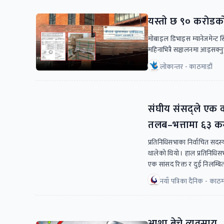
यस्ताे छ ९० करोड
मोबाइल डिभाइस म्यानेजमेन्ट
महिनाभित्रै सञ्चालनमा आइसक्नु
लोकान्तर - काठमाडौं
संघीय संसद्ले एक 
तलब–भत्तामा ६३ क
प्रतिनिधिसभाका निर्वाचित स
थालेको थियो । हाल प्रतिनिधिस
एक सांसद रिक्त र दुई निलम्बि
नयाँ पत्रिका दैनिक - काठम
आशा बेच्ने व्यवसाय