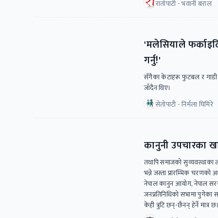
रातोपाटी - भवानी बराल
'मलेसियाले फर्काइद
गर्नु!'
सँगैका केटाहरू फुटबल र गाडी ख
जाँदैन थिए।
सेतोपाटी - निर्मला घिमिरे
कानुनी उपचारका खा
तथापि समाजको सुव्यवस्थाका ल
भन्ने जस्ता प्रारम्भिक चरणको 
नेपाल कानुन आयोग, नेपाल सर
जनप्रतिनिधिको सभामा पुगेका सा
केही त्रुटि छन्-छैनन् हेर्ने मात्र छ