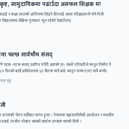
उत्कृष्ट, सामुदायिकमा पढाउँदा असफल शिक्षक म!
एसइई र कक्षा आठको अन्तिममा लिइने डिएलई जस्ता परीक्षाहरूले पनि निजी
विद्यालयमा शैक्षिक गुणस्तर न्यून रहेको देखाउँछन्।
ा चल्छ सार्वभौम संसद्
ि पटक–पटक संसद् स्थगित गरिँदै आएको छ। यस्तो परिपाटीले कानुन निर्माण नै
८० दिनको बर्खे अधिवेशनमा ६२ बैठक मात्रै बसे, कानुन जम्मा एउटा मात्रै बन्यो।
राज भट्ट
ोजी
नताको चेतन यहीँबाट मापन हुन्छ । नेपालमा पञ्चायतविरोधी आन्दोलन र संसदीय
र्वाचनलाई उपयोग गरेबाट यसको सार्थक अभ्यास भएको थियो ।